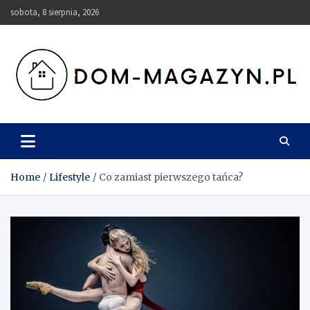
Skip
sobota, 8 sierpnia, 2026
to
content
Dom-Magazyn.pl
Home
Lifestyle
Co zamiast pierwszego tańca?