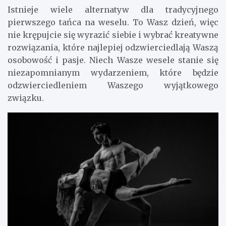
Istnieje wiele alternatyw dla tradycyjnego
pierwszego tańca na weselu. To Wasz dzień, więc
nie krępujcie się wyrazić siebie i wybrać kreatywne
rozwiązania, które najlepiej odzwierciedlają Waszą
osobowość i pasje. Niech Wasze wesele stanie się
niezapomnianym wydarzeniem, które będzie
odzwierciedleniem Waszego wyjątkowego
związku.