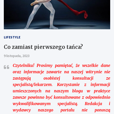
LIFESTYLE
Co zamiast pierwszego tańca?
9 listopada, 2023
Czytelniku!
Prosimy pamiętać, że wszelkie dane
oraz informacje zawarte na naszej witrynie nie
zastępują osobistej konsultacji ze
specjalistą/lekarzem. Korzystanie z informacji
umieszczonych na naszym blogu w praktyce
zawsze powinno być konsultowane z odpowiednio
wykwalifikowanym specjalistą. Redakcja i
wydawcy naszego portalu nie ponoszą