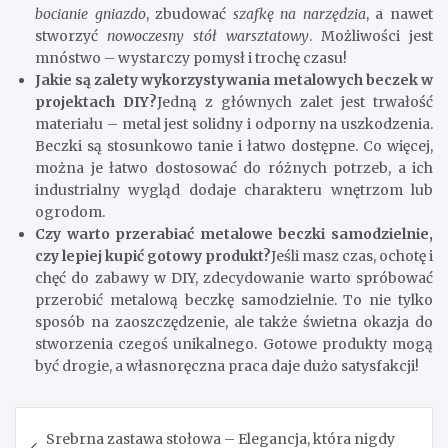
bocianie gniazdo
, zbudować
szafkę na narzędzia
, a nawet
stworzyć
nowoczesny stół warsztatowy
. Możliwości jest
mnóstwo – wystarczy pomysł i trochę czasu!
Jakie są zalety wykorzystywania metalowych beczek w
projektach DIY?
Jedną z głównych zalet jest trwałość
materiału – metal jest solidny i odporny na uszkodzenia.
Beczki są stosunkowo tanie i łatwo dostępne. Co więcej,
można je łatwo dostosować do różnych potrzeb, a ich
industrialny wygląd dodaje charakteru wnętrzom lub
ogrodom.
Czy warto przerabiać metalowe beczki samodzielnie,
czy lepiej kupić gotowy produkt?
Jeśli masz czas, ochotę i
chęć do zabawy w DIY, zdecydowanie warto spróbować
przerobić metalową beczkę samodzielnie. To nie tylko
sposób na zaoszczędzenie, ale także świetna okazja do
stworzenia czegoś unikalnego. Gotowe produkty mogą
być drogie, a własnoręczna praca daje dużo satysfakcji!
Nawigacja
Srebrna zastawa stołowa – Elegancja, która nigdy