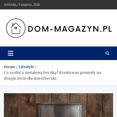
Skip
niedziela, 9 sierpnia, 2026
to
content
Dom-Magazyn.pl
Home
Lifestyle
Co zrobić z metalową beczką? Kreatywne pomysły na
drugie życie dla starej beczki