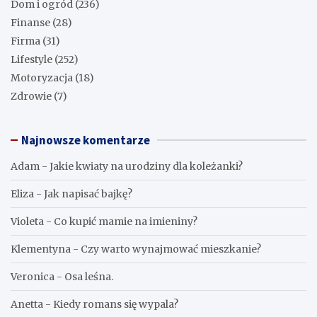
Dom i ogród
(236)
Finanse
(28)
Firma
(31)
Lifestyle
(252)
Motoryzacja
(18)
Zdrowie
(7)
Najnowsze komentarze
Adam
-
Jakie kwiaty na urodziny dla koleżanki?
Eliza
-
Jak napisać bajkę?
Violeta
-
Co kupić mamie na imieniny?
Klementyna
-
Czy warto wynajmować mieszkanie?
Veronica
-
Osa leśna.
Anetta
-
Kiedy romans się wypala?