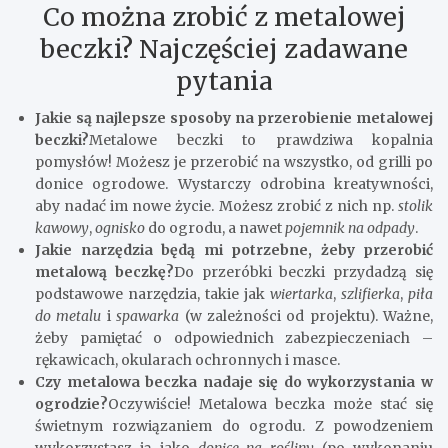
Co można zrobić z metalowej
beczki? Najczęściej zadawane
pytania
Jakie są najlepsze sposoby na przerobienie metalowej
beczki?
Metalowe beczki to prawdziwa kopalnia
pomysłów! Możesz je przerobić na wszystko, od grilli po
donice ogrodowe. Wystarczy odrobina kreatywności,
aby nadać im nowe życie. Możesz zrobić z nich np.
stolik
kawowy
,
ognisko
do ogrodu, a nawet
pojemnik na odpady
.
Jakie narzędzia będą mi potrzebne, żeby przerobić
metalową beczkę?
Do przeróbki beczki przydadzą się
podstawowe narzędzia, takie jak
wiertarka
,
szlifierka
,
piła
do metalu
i
spawarka
(w zależności od projektu). Ważne,
żeby pamiętać o odpowiednich zabezpieczeniach –
rękawicach, okularach ochronnych i masce.
Czy metalowa beczka nadaje się do wykorzystania w
ogrodzie?
Oczywiście! Metalowa beczka może stać się
świetnym rozwiązaniem do ogrodu. Z powodzeniem