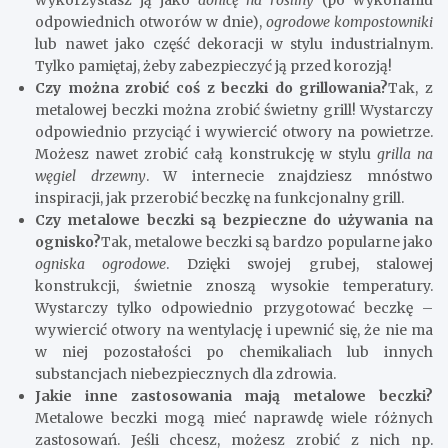
wykorzystasz ją jako
donicę na rośliny
(po wykonaniu
odpowiednich otworów w dnie),
ogrodowe kompostowniki
lub nawet jako część dekoracji w stylu industrialnym.
Tylko pamiętaj, żeby zabezpieczyć ją przed korozją!
Czy można zrobić coś z beczki do grillowania?
Tak, z
metalowej beczki można zrobić świetny grill! Wystarczy
odpowiednio przyciąć i wywiercić otwory na powietrze.
Możesz nawet zrobić całą konstrukcję w stylu
grilla na
węgiel drzewny
. W internecie znajdziesz mnóstwo
inspiracji, jak przerobić beczkę na funkcjonalny grill.
Czy metalowe beczki są bezpieczne do używania na
ognisko?
Tak, metalowe beczki są bardzo popularne jako
ogniska ogrodowe
. Dzięki swojej grubej, stalowej
konstrukcji, świetnie znoszą wysokie temperatury.
Wystarczy tylko odpowiednio przygotować beczkę –
wywiercić otwory na wentylację i upewnić się, że nie ma
w niej pozostałości po chemikaliach lub innych
substancjach niebezpiecznych dla zdrowia.
Jakie inne zastosowania mają metalowe beczki?
Metalowe beczki mogą mieć naprawdę wiele różnych
zastosowań. Jeśli chcesz, możesz zrobić z nich np.