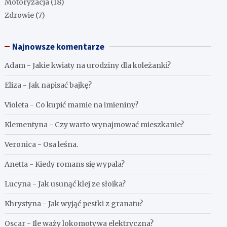
Motoryzacja
(18)
Zdrowie
(7)
Najnowsze komentarze
Adam
-
Jakie kwiaty na urodziny dla koleżanki?
Eliza
-
Jak napisać bajkę?
Violeta
-
Co kupić mamie na imieniny?
Klementyna
-
Czy warto wynajmować mieszkanie?
Veronica
-
Osa leśna.
Anetta
-
Kiedy romans się wypala?
Lucyna
-
Jak usunąć klej ze słoika?
Khrystyna
-
Jak wyjąć pestki z granatu?
Oscar
-
Ile waży lokomotywa elektryczna?