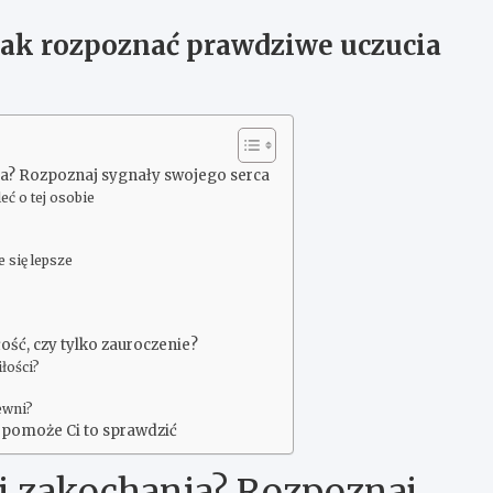
jak rozpoznać prawdziwe uczucia
ia? Rozpoznaj sygnały swojego serca
eć o tej osobie
 się lepsze
łość, czy tylko zauroczenie?
łości?
ewni?
y pomoże Ci to sprawdzić
ki zakochania? Rozpoznaj