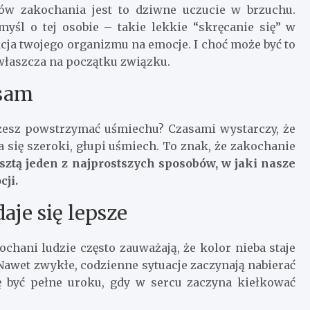
wów zakochania jest to dziwne uczucie w brzuchu.
yśl o tej osobie – takie lekkie “skręcanie się” w
kcja twojego organizmu na emocje. I choć może być to
zwłaszcza na początku związku.
 sam
możesz powstrzymać uśmiechu? Czasami wystarczy, że
ia się szeroki, głupi uśmiech. To znak, że zakochanie
sztą jeden z najprostszych sposobów, w jaki nasze
cji.
aje się lepsze
ochani ludzie często zauważają, że kolor nieba staje
 Nawet zwykłe, codzienne sytuacje zaczynają nabierać
ę być pełne uroku, gdy w sercu zaczyna kiełkować