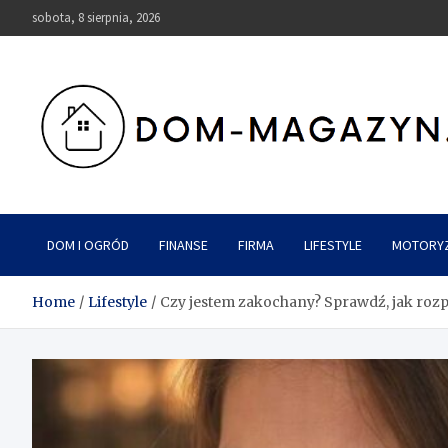
Skip
sobota, 8 sierpnia, 2026
to
content
Dom-Magazyn.pl
DOM I OGRÓD
FINANSE
FIRMA
LIFESTYLE
MOTORY
Home
Lifestyle
Czy jestem zakochany? Sprawdź, jak roz