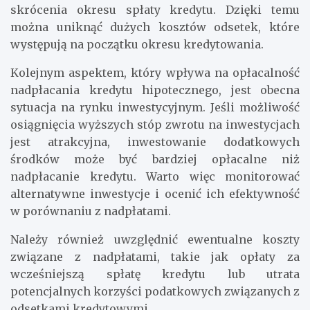
obniżony. W miarę spłacania głównego długu, a nie
tylko odsetek, nadpłata przyczynia się do
skrócenia okresu spłaty kredytu. Dzięki temu
można uniknąć dużych kosztów odsetek, które
występują na początku okresu kredytowania.
Kolejnym aspektem, który wpływa na opłacalność
nadpłacania kredytu hipotecznego, jest obecna
sytuacja na rynku inwestycyjnym. Jeśli możliwość
osiągnięcia wyższych stóp zwrotu na inwestycjach
jest atrakcyjna, inwestowanie dodatkowych
środków może być bardziej opłacalne niż
nadpłacanie kredytu. Warto więc monitorować
alternatywne inwestycje i ocenić ich efektywność
w porównaniu z nadpłatami.
Należy również uwzględnić ewentualne koszty
związane z nadpłatami, takie jak opłaty za
wcześniejszą spłatę kredytu lub utrata