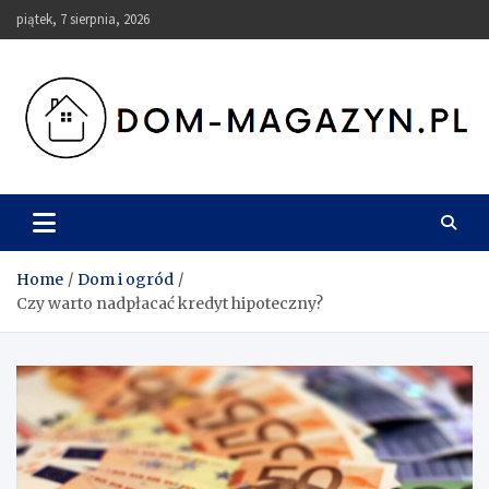
Skip
piątek, 7 sierpnia, 2026
to
content
Dom-Magazyn.pl
Home
Dom i ogród
Czy warto nadpłacać kredyt hipoteczny?