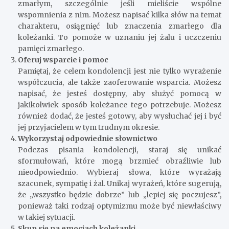
zmarłym, szczególnie jeśli mieliście wspólne
wspomnienia z nim. Możesz napisać kilka słów na temat
charakteru, osiągnięć lub znaczenia zmarłego dla
koleżanki. To pomoże w uznaniu jej żalu i uczczeniu
pamięci zmarłego.
Oferuj wsparcie i pomoc
Pamiętaj, że celem kondolencji jest nie tylko wyrażenie
współczucia, ale także zaoferowanie wsparcia. Możesz
napisać, że jesteś dostępny, aby służyć pomocą w
jakikolwiek sposób koleżance tego potrzebuje. Możesz
również dodać, że jesteś gotowy, aby wysłuchać jej i być
jej przyjacielem w tym trudnym okresie.
Wykorzystaj odpowiednie słownictwo
Podczas pisania kondolencji, staraj się unikać
sformułowań, które mogą brzmieć obraźliwie lub
nieodpowiednio. Wybieraj słowa, które wyrażają
szacunek, sympatię i żal. Unikaj wyrażeń, które sugerują,
że „wszystko będzie dobrze” lub „lepiej się poczujesz”,
ponieważ taki rodzaj optymizmu może być niewłaściwy
w takiej sytuacji.
Skup się na emocjach koleżanki