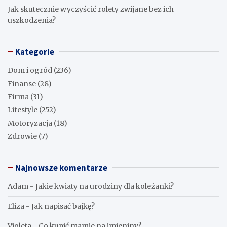
Jak skutecznie wyczyścić rolety zwijane bez ich
uszkodzenia?
Kategorie
Dom i ogród
(236)
Finanse
(28)
Firma
(31)
Lifestyle
(252)
Motoryzacja
(18)
Zdrowie
(7)
Najnowsze komentarze
Adam
-
Jakie kwiaty na urodziny dla koleżanki?
Eliza
-
Jak napisać bajkę?
Violeta
-
Co kupić mamie na imieniny?