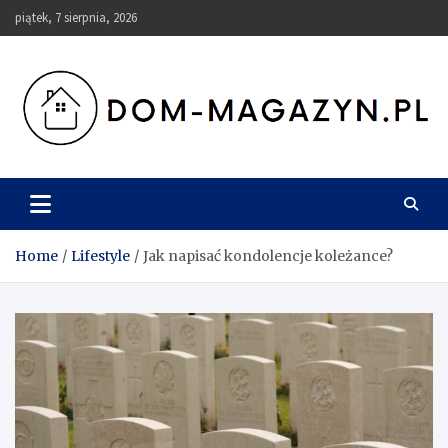
Skip
piątek, 7 sierpnia, 2026
to
content
Dom-Magazyn.pl
Home
Lifestyle
Jak napisać kondolencje koleżance?