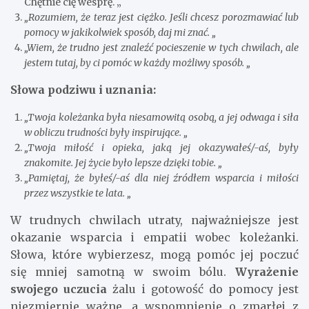
Chętnie cię wesprę. „
„Rozumiem, że teraz jest ciężko. Jeśli chcesz porozmawiać lub
pomocy w jakikolwiek sposób, daj mi znać. „
„Wiem, że trudno jest znaleźć pocieszenie w tych chwilach, ale
jestem tutaj, by ci pomóc w każdy możliwy sposób. „
Słowa podziwu i uznania:
„Twoja koleżanka była niesamowitą osobą, a jej odwaga i siła
w obliczu trudności były inspirujące. „
„Twoja miłość i opieka, jaką jej okazywałeś/-aś, były
znakomite. Jej życie było lepsze dzięki tobie. „
„Pamiętaj, że byłeś/-aś dla niej źródłem wsparcia i miłości
przez wszystkie te lata. „
W trudnych chwilach utraty, najważniejsze jest
okazanie wsparcia i empatii wobec koleżanki.
Słowa, które wybierzesz, mogą pomóc jej poczuć
się mniej samotną w swoim bólu.
Wyrażenie
swojego uczucia
żalu i gotowość do pomocy jest
niezmiernie ważne, a wspomnienie o zmarłej z