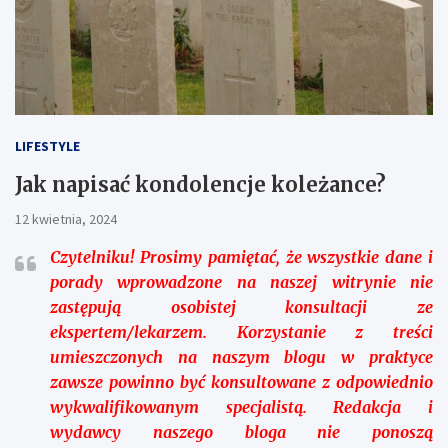
LIFESTYLE
Jak napisać kondolencje koleżance?
12 kwietnia, 2024
Czytelniku!
Prosimy pamiętać, że wszystkie dane i
porady wprowadzone na naszej witrynie nie
zastępują osobistej konsultacji ze
ekspertem/lekarzem. Korzystanie z treści
umieszczonych na naszym blogu w praktyce
zawsze powinno być konsultowane z odpowiednio
wykwalifikowanym specjalistą. Redakcja i
wydawcy naszego bloga nie ponoszą