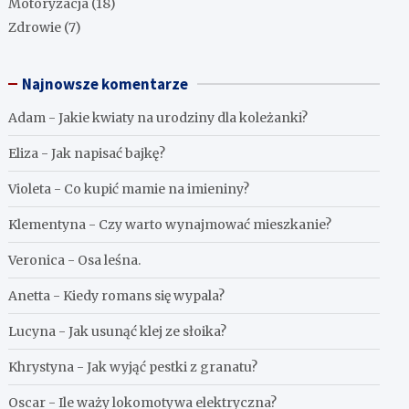
Motoryzacja
(18)
Zdrowie
(7)
Najnowsze komentarze
Adam
-
Jakie kwiaty na urodziny dla koleżanki?
Eliza
-
Jak napisać bajkę?
Violeta
-
Co kupić mamie na imieniny?
Klementyna
-
Czy warto wynajmować mieszkanie?
Veronica
-
Osa leśna.
Anetta
-
Kiedy romans się wypala?
Lucyna
-
Jak usunąć klej ze słoika?
Khrystyna
-
Jak wyjąć pestki z granatu?
Oscar
-
Ile waży lokomotywa elektryczna?