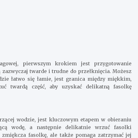
ragowej, pierwszym krokiem jest przygotowanie
 zazwyczaj twarde i trudne do przełknięcia. Możesz
dzie łatwo się łamie, jest granica między miękkim,
ć twardą część, aby uzyskać delikatną fasolkę
rzącej wodzie, jest kluczowym etapem w obieraniu
ącą wodę, a następnie delikatnie wrzuć fasolki
 zmiękcza fasolkę, ale także pomaga zatrzymać jej