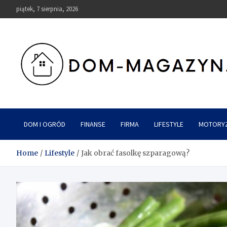
Skip
piątek, 7 sierpnia, 2026
to
content
Dom-Magazyn.pl
DOM I OGRÓD
FINANSE
FIRMA
LIFESTYLE
MOTORY
Home
Lifestyle
Jak obrać fasolkę szparagową?