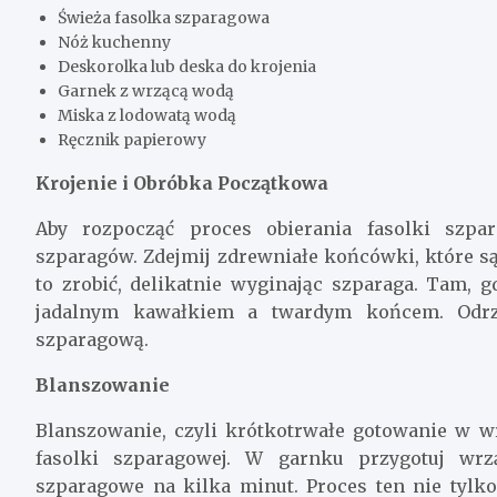
Świeża fasolka szparagowa
Nóż kuchenny
Deskorolka lub deska do krojenia
Garnek z wrzącą wodą
Miska z lodowatą wodą
Ręcznik papierowy
Krojenie i Obróbka Początkowa
Aby rozpocząć proces obierania fasolki szpa
szparagów. Zdejmij zdrewniałe końcówki, które są
to zrobić, delikatnie wyginając szparaga. Tam, g
jadalnym kawałkiem a twardym końcem. Odrzu
szparagową.
Blanszowanie
Blanszowanie, czyli krótkotrwałe gotowanie w w
fasolki szparagowej. W garnku przygotuj wrz
szparagowe na kilka minut. Proces ten nie tylko