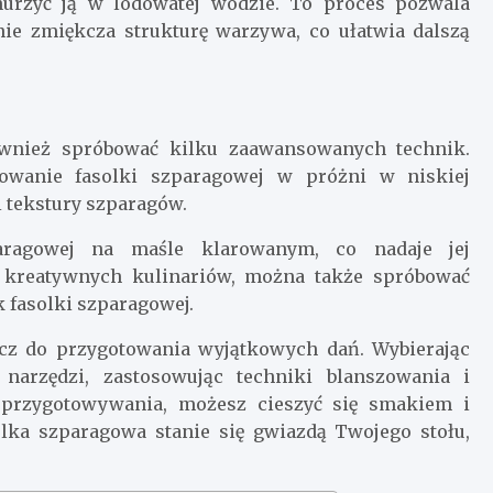
nurzyć ją w lodowatej wodzie. To proces pozwala
nie zmiękcza strukturę warzywa, co ułatwia dalszą
ównież spróbować kilku zaawansowanych technik.
towanie fasolki szparagowej w próżni w niskiej
 tekstury szparagów.
aragowej na maśle klarowanym, co nadaje jej
 kreatywnych kulinariów, można także spróbować
 fasolki szparagowej.
lucz do przygotowania wyjątkowych dań. Wybierając
narzędzi, zastosowując techniki blanszowania i
przygotowywania, możesz cieszyć się smakiem i
lka szparagowa stanie się gwiazdą Twojego stołu,