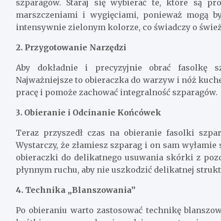
szparagów. Staraj się wybierać te, które są pr
marszczeniami i wygięciami, ponieważ mogą być
intensywnie zielonym kolorze, co świadczy o śwież
2. Przygotowanie Narzędzi
Aby dokładnie i precyzyjnie obrać fasolkę s
Najważniejsze to obieraczka do warzyw i nóż kuchen
pracę i pomoże zachować integralność szparagów.
3. Obieranie i Odcinanie Końcówek
Teraz przyszedł czas na obieranie fasolki szpa
Wystarczy, że złamiesz szparag i on sam wyłamie s
obieraczki do delikatnego usuwania skórki z pozos
płynnym ruchu, aby nie uszkodzić delikatnej struk
4. Technika „Blanszowania”
Po obieraniu warto zastosować technikę blanszo