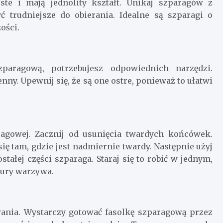
oste i mają jednolity kształt. Unikaj szparagów z
 trudniejsze do obierania. Idealne są szparagi o
ości.
zparagową, potrzebujesz odpowiednich narzędzi.
ny. Upewnij się, że są one ostre, ponieważ to ułatwi
ragowej. Zacznij od usunięcia twardych końcówek.
ię tam, gdzie jest nadmiernie twardy. Następnie użyj
tałej części szparaga. Staraj się to robić w jednym,
tury warzywa.
wania. Wystarczy gotować fasolkę szparagową przez