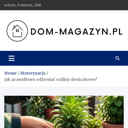
Skip
sobota, 8 sierpnia, 2026
to
content
Dom-Magazyn.pl
Home
Motoryzacja
Jak prawidłowo odżywiać rośliny doniczkowe?