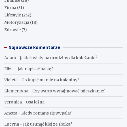
Finanse
(28)
Firma
(31)
Lifestyle
(252)
Motoryzacja
(18)
Zdrowie
(7)
Najnowsze komentarze
Adam
-
Jakie kwiaty na urodziny dla koleżanki?
Eliza
-
Jak napisać bajkę?
Violeta
-
Co kupić mamie na imieniny?
Klementyna
-
Czy warto wynajmować mieszkanie?
Veronica
-
Osa leśna.
Anetta
-
Kiedy romans się wypala?
Lucyna
-
Jak usunąć klej ze słoika?