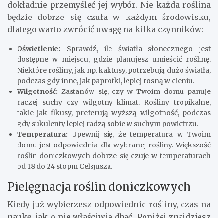
dokładnie przemyśleć jej wybór. Nie każda roślina
będzie dobrze się czuła w każdym środowisku,
dlatego warto zwrócić uwagę na kilka czynników:
Oświetlenie:
Sprawdź, ile światła słonecznego jest
dostępne w miejscu, gdzie planujesz umieścić roślinę.
Niektóre rośliny, jak np. kaktusy, potrzebują dużo światła,
podczas gdy inne, jak paprotki, lepiej rosną w cieniu.
Wilgotność:
Zastanów się, czy w Twoim domu panuje
raczej suchy czy wilgotny klimat. Rośliny tropikalne,
takie jak fikusy, preferują wyższą wilgotność, podczas
gdy sukulenty lepiej radzą sobie w suchym powietrzu.
Temperatura:
Upewnij się, że temperatura w Twoim
domu jest odpowiednia dla wybranej rośliny. Większość
roślin doniczkowych dobrze się czuje w temperaturach
od 18 do 24 stopni Celsjusza.
Pielęgnacja roślin doniczkowych
Kiedy już wybierzesz odpowiednie rośliny, czas na
naukę, jak o nie właściwie dbać. Poniżej znajdziesz