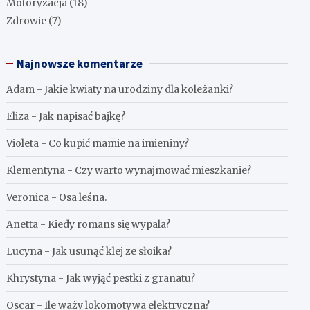
Motoryzacja
(18)
Zdrowie
(7)
Najnowsze komentarze
Adam
-
Jakie kwiaty na urodziny dla koleżanki?
Eliza
-
Jak napisać bajkę?
Violeta
-
Co kupić mamie na imieniny?
Klementyna
-
Czy warto wynajmować mieszkanie?
Veronica
-
Osa leśna.
Anetta
-
Kiedy romans się wypala?
Lucyna
-
Jak usunąć klej ze słoika?
Khrystyna
-
Jak wyjąć pestki z granatu?
Oscar
-
Ile waży lokomotywa elektryczna?