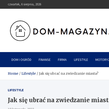
Skip
czwartek, 6 sierpnia, 2026
to
content
Dom-Magazyn.pl
DOM I OGRÓD
FINANSE
FIRMA
LIFESTYLE
MOTORY
Home
Lifestyle
Jak się ubrać na zwiedzanie miasta?
LIFESTYLE
Jak się ubrać na zwiedzanie miast
10 listopada, 2023