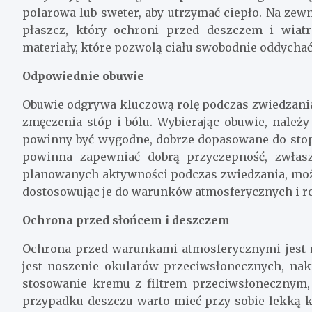
polarowa lub sweter, aby utrzymać ciepło. Na zew
płaszcz, który ochroni przed deszczem i wiat
materiały, które pozwolą ciału swobodnie oddychać
Odpowiednie obuwie
Obuwie odgrywa kluczową rolę podczas zwiedzania
zmęczenia stóp i bólu. Wybierając obuwie, należ
powinny być wygodne, dobrze dopasowane do stop
powinna zapewniać dobrą przyczepność, zwłas
planowanych aktywności podczas zwiedzania, możn
dostosowując je do warunków atmosferycznych i ro
Ochrona przed słońcem i deszczem
Ochrona przed warunkami atmosferycznymi jest r
jest noszenie okularów przeciwsłonecznych, nakr
stosowanie kremu z filtrem przeciwsłonecznym
przypadku deszczu warto mieć przy sobie lekką k