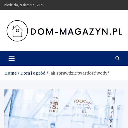
Skip
niedziela, 9 sierpnia, 2026
to
content
Dom-Magazyn.pl
Home
Dom i ogród
Jak sprawdzić twardość wody?