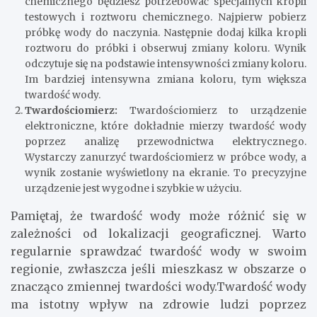
chemicznego będziesz potrzebować specjalnych kropli
testowych i roztworu chemicznego. Najpierw pobierz
próbkę wody do naczynia. Następnie dodaj kilka kropli
roztworu do próbki i obserwuj zmiany koloru. Wynik
odczytuje się na podstawie intensywności zmiany koloru.
Im bardziej intensywna zmiana koloru, tym większa
twardość wody.
Twardościomierz:
Twardościomierz to urządzenie
elektroniczne, które dokładnie mierzy twardość wody
poprzez analizę przewodnictwa elektrycznego.
Wystarczy zanurzyć twardościomierz w próbce wody, a
wynik zostanie wyświetlony na ekranie. To precyzyjne
urządzenie jest wygodne i szybkie w użyciu.
Pamiętaj, że twardość wody może różnić się w
zależności od lokalizacji geograficznej. Warto
regularnie sprawdzać twardość wody w swoim
regionie, zwłaszcza jeśli mieszkasz w obszarze o
znacząco zmiennej twardości wody.Twardość wody
ma istotny wpływ na zdrowie ludzi poprzez