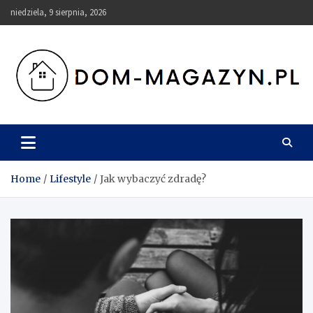
Skip
niedziela, 9 sierpnia, 2026
to
content
Dom-Magazyn.pl
Home
Lifestyle
Jak wybaczyć zdradę?