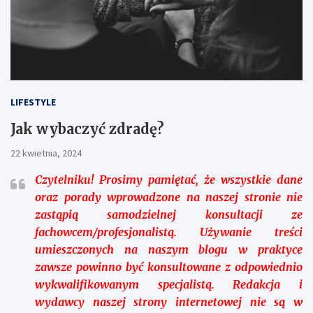
LIFESTYLE
Jak wybaczyć zdradę?
22 kwietnia, 2024
Czytelniku!
Prosimy pamiętać, że wszystkie dane
oraz porady wprowadzone na naszej stronie nie
zastąpią samodzielnej konsultacji ze
fachowcem/profesjonalistą. Używanie treści
umieszczonych na naszym blogu w praktyce
zawsze powinno być konsultowane z odpowiednio
wykwalifikowanym specjalistą. Redakcja i
wydawcy naszej strony internetowej nie są w