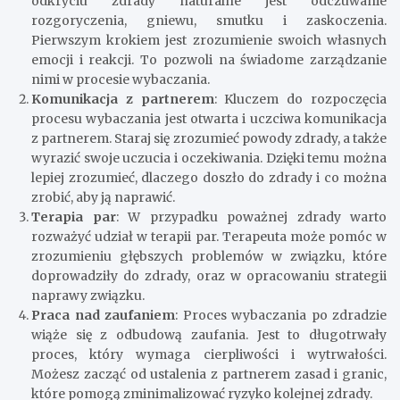
odkryciu zdrady naturalne jest odczuwanie
rozgoryczenia, gniewu, smutku i zaskoczenia.
Pierwszym krokiem jest zrozumienie swoich własnych
emocji i reakcji. To pozwoli na świadome zarządzanie
nimi w procesie wybaczania.
Komunikacja z partnerem
: Kluczem do rozpoczęcia
procesu wybaczania jest otwarta i uczciwa komunikacja
z partnerem. Staraj się zrozumieć powody zdrady, a także
wyrazić swoje uczucia i oczekiwania. Dzięki temu można
lepiej zrozumieć, dlaczego doszło do zdrady i co można
zrobić, aby ją naprawić.
Terapia par
: W przypadku poważnej zdrady warto
rozważyć udział w terapii par. Terapeuta może pomóc w
zrozumieniu głębszych problemów w związku, które
doprowadziły do zdrady, oraz w opracowaniu strategii
naprawy związku.
Praca nad zaufaniem
: Proces wybaczania po zdradzie
wiąże się z odbudową zaufania. Jest to długotrwały
proces, który wymaga cierpliwości i wytrwałości.
Możesz zacząć od ustalenia z partnerem zasad i granic,
które pomogą zminimalizować ryzyko kolejnej zdrady.