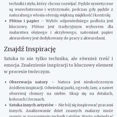
techniki i stylu, który chcesz rozwijać. Pędzle syntetyczne
są wszechstronne i wytrzymałe, podczas gdy pędzle z
naturalnego włosia oferują większą miękkość i kontrolę.
Płótno i papier
– Wybór odpowiedniego podłoża jest
kluczowy. Płótno jest tradycyjnym wyborem dla
malarstwa olejnego i akrylowego, natomiast papier
akwarelowy jest dedykowany do pracy z akwarelami.
Znajdź Inspirację
Sztuka to nie tylko technika, ale również treść i
emocja. Znalezienie inspiracji to kluczowy element
w procesie twórczym.
Obserwacja natury
– Natura jest nieskończonym
źródłem inspiracji. Odwiedzaj parki, ogrody, lasy, a nawet
obserwuj chmury na niebie. Skup się na detalach,
kolorach i formach.
Sztuka innych artystów
– Nie bój się inspirować pracami
innych. Analizowanie dzieł znanych malarzy może
pomóc w zrozumieniu technik i stylów. Warto odwiedzać