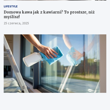
LIFESTYLE
​Domowa kawa jak z kawiarni? To prostsze, niż
myślisz!
25 czerwca, 2025
DOM I OGRÓD
Jak umyć okna bez smug? 5 sprawdzonych sposobów