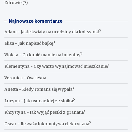
Zdrowie
(7)
Najnowsze komentarze
Adam
-
Jakie kwiaty na urodziny dla koleżanki?
Eliza
-
Jak napisać bajkę?
Violeta
-
Co kupić mamie na imieniny?
Klementyna
-
Czy warto wynajmować mieszkanie?
Veronica
-
Osa leśna.
Anetta
-
Kiedy romans się wypala?
Lucyna
-
Jak usunąć klej ze słoika?
Khrystyna
-
Jak wyjąć pestki z granatu?
Oscar
-
Ile waży lokomotywa elektryczna?