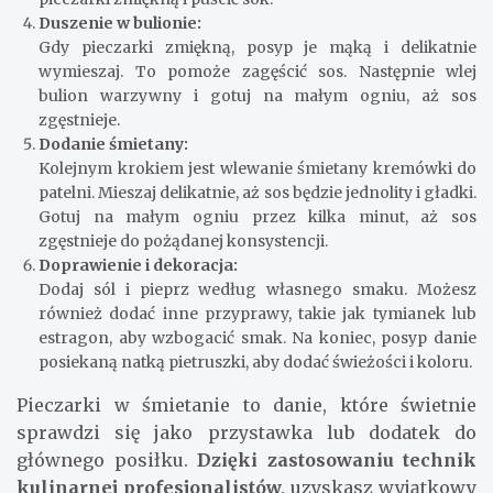
Duszenie w bulionie:
Gdy pieczarki zmiękną, posyp je mąką i delikatnie
wymieszaj. To pomoże zagęścić sos. Następnie wlej
bulion warzywny i gotuj na małym ogniu, aż sos
zgęstnieje.
Dodanie śmietany:
Kolejnym krokiem jest wlewanie śmietany kremówki do
patelni. Mieszaj delikatnie, aż sos będzie jednolity i gładki.
Gotuj na małym ogniu przez kilka minut, aż sos
zgęstnieje do pożądanej konsystencji.
Doprawienie i dekoracja:
Dodaj sól i pieprz według własnego smaku. Możesz
również dodać inne przyprawy, takie jak tymianek lub
estragon, aby wzbogacić smak. Na koniec, posyp danie
posiekaną natką pietruszki, aby dodać świeżości i koloru.
Pieczarki w śmietanie to danie, które świetnie
sprawdzi się jako przystawka lub dodatek do
głównego posiłku.
Dzięki zastosowaniu technik
kulinarnej profesjonalistów,
uzyskasz wyjątkowy