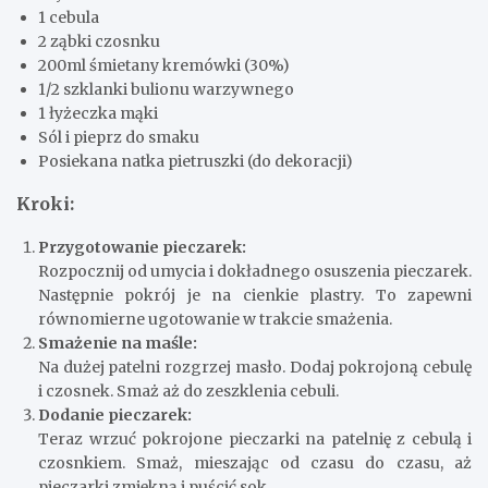
1 cebula
2 ząbki czosnku
200ml śmietany kremówki (30%)
1/2 szklanki bulionu warzywnego
1 łyżeczka mąki
Sól i pieprz do smaku
Posiekana natka pietruszki (do dekoracji)
Kroki:
Przygotowanie pieczarek:
Rozpocznij od umycia i dokładnego osuszenia pieczarek.
Następnie pokrój je na cienkie plastry. To zapewni
równomierne ugotowanie w trakcie smażenia.
Smażenie na maśle:
Na dużej patelni rozgrzej masło. Dodaj pokrojoną cebulę
i czosnek. Smaż aż do zeszklenia cebuli.
Dodanie pieczarek:
Teraz wrzuć pokrojone pieczarki na patelnię z cebulą i
czosnkiem. Smaż, mieszając od czasu do czasu, aż
pieczarki zmiękną i puścić sok.