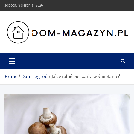
Skip
sobota, 8 sierpnia, 2026
to
content
Dom-Magazyn.pl
Home
Dom i ogród
Jak zrobić pieczarki w śmietanie?