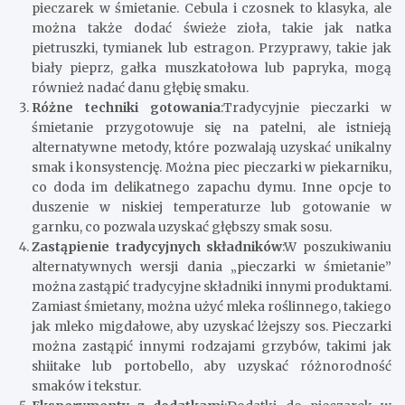
pieczarek w śmietanie. Cebula i czosnek to klasyka, ale
można także dodać świeże zioła, takie jak natka
pietruszki, tymianek lub estragon. Przyprawy, takie jak
biały pieprz, gałka muszkatołowa lub papryka, mogą
również nadać danu głębię smaku.
Różne techniki gotowania
:Tradycyjnie pieczarki w
śmietanie przygotowuje się na patelni, ale istnieją
alternatywne metody, które pozwalają uzyskać unikalny
smak i konsystencję. Można piec pieczarki w piekarniku,
co doda im delikatnego zapachu dymu. Inne opcje to
duszenie w niskiej temperaturze lub gotowanie w
garnku, co pozwala uzyskać głębszy smak sosu.
Zastąpienie tradycyjnych składników
:W poszukiwaniu
alternatywnych wersji dania „pieczarki w śmietanie”
można zastąpić tradycyjne składniki innymi produktami.
Zamiast śmietany, można użyć mleka roślinnego, takiego
jak mleko migdałowe, aby uzyskać lżejszy sos. Pieczarki
można zastąpić innymi rodzajami grzybów, takimi jak
shiitake lub portobello, aby uzyskać różnorodność
smaków i tekstur.