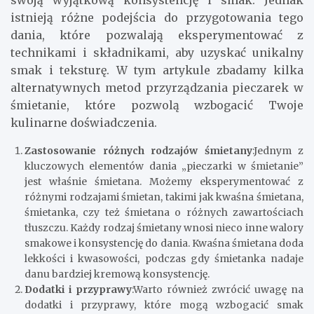
swoją wyjątkową konsystencję i smak. Jednak
istnieją różne podejścia do przygotowania tego
dania, które pozwalają eksperymentować z
technikami i składnikami, aby uzyskać unikalny
smak i teksturę. W tym artykule zbadamy kilka
alternatywnych metod przyrządzania pieczarek w
śmietanie, które pozwolą wzbogacić Twoje
kulinarne doświadczenia.
Zastosowanie różnych rodzajów śmietany
:Jednym z
kluczowych elementów dania „pieczarki w śmietanie”
jest właśnie śmietana. Możemy eksperymentować z
różnymi rodzajami śmietan, takimi jak kwaśna śmietana,
śmietanka, czy też śmietana o różnych zawartościach
tłuszczu. Każdy rodzaj śmietany wnosi nieco inne walory
smakowe i konsystencję do dania. Kwaśna śmietana doda
lekkości i kwasowości, podczas gdy śmietanka nadaje
danu bardziej kremową konsystencję.
Dodatki i przyprawy
:Warto również zwrócić uwagę na
dodatki i przyprawy, które mogą wzbogacić smak