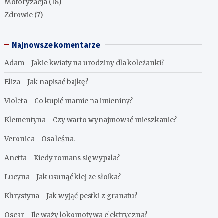
Motoryzacja
(18)
Zdrowie
(7)
Najnowsze komentarze
Adam
-
Jakie kwiaty na urodziny dla koleżanki?
Eliza
-
Jak napisać bajkę?
Violeta
-
Co kupić mamie na imieniny?
Klementyna
-
Czy warto wynajmować mieszkanie?
Veronica
-
Osa leśna.
Anetta
-
Kiedy romans się wypala?
Lucyna
-
Jak usunąć klej ze słoika?
Khrystyna
-
Jak wyjąć pestki z granatu?
Oscar
-
Ile waży lokomotywa elektryczna?