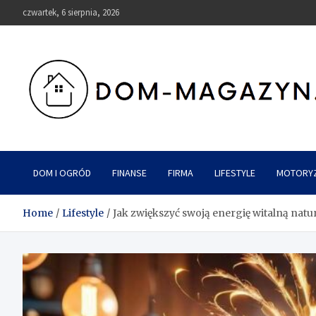
Skip
czwartek, 6 sierpnia, 2026
to
content
Dom-Magazyn.pl
DOM I OGRÓD
FINANSE
FIRMA
LIFESTYLE
MOTORY
Home
Lifestyle
Jak zwiększyć swoją energię witalną nat