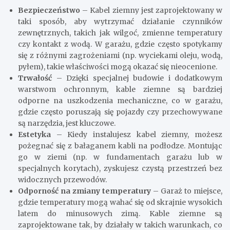
Bezpieczeństwo
– Kabel ziemny jest zaprojektowany w
taki sposób, aby wytrzymać działanie czynników
zewnętrznych, takich jak wilgoć, zmienne temperatury
czy kontakt z wodą. W garażu, gdzie często spotykamy
się z różnymi zagrożeniami (np. wyciekami oleju, wodą,
pyłem), takie właściwości mogą okazać się nieocenione.
Trwałość
– Dzięki specjalnej budowie i dodatkowym
warstwom ochronnym, kable ziemne są bardziej
odporne na uszkodzenia mechaniczne, co w garażu,
gdzie często poruszają się pojazdy czy przechowywane
są narzędzia, jest kluczowe.
Estetyka
– Kiedy instalujesz kabel ziemny, możesz
pożegnać się z bałaganem kabli na podłodze. Montując
go w ziemi (np. w fundamentach garażu lub w
specjalnych korytach), zyskujesz czystą przestrzeń bez
widocznych przewodów.
Odporność na zmiany temperatury
– Garaż to miejsce,
gdzie temperatury mogą wahać się od skrajnie wysokich
latem do minusowych zimą. Kable ziemne są
zaprojektowane tak, by działały w takich warunkach, co