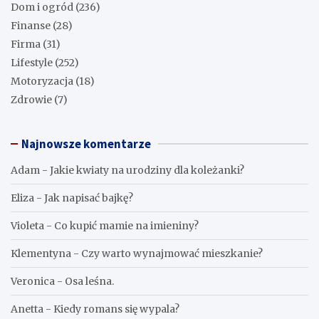
Dom i ogród
(236)
Finanse
(28)
Firma
(31)
Lifestyle
(252)
Motoryzacja
(18)
Zdrowie
(7)
Najnowsze komentarze
Adam
-
Jakie kwiaty na urodziny dla koleżanki?
Eliza
-
Jak napisać bajkę?
Violeta
-
Co kupić mamie na imieniny?
Klementyna
-
Czy warto wynajmować mieszkanie?
Veronica
-
Osa leśna.
Anetta
-
Kiedy romans się wypala?