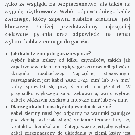
tylko ze względu na bezpieczeństwo, ale także na
wygodę użytkowania. Wybór odpowiedniego kabla
ziemnego, który zapewni stabilne zasilanie, jest
kluczowy. Poniżej przedstawiamy najczęściej
zadawane pytania oraz odpowiedzi na temat
wyboru kabla ziemnego do garażu.
Jaki kabel ziemny do garażu wybrać?
Wybór kabla zależy od kilku czynników, takich jak
zapotrzebowanie na energię w garażu oraz odległość od
skrzynki rozdzielczej. Najczęściej stosowanym
rozwiązaniem jest kabel YAKY 3×2,5 mm² lub 3×4 mm²,
który sprawdzi się przy średnich obciążeniach. W
przypadku większego zapotrzebowania, warto wybrać
kabel o większym przekroju, np. 5×2,5 mm² lub 5×4 mm².
Dlaczego kabel musi być odpowiedni do ziemi?
Kabel ziemny musi być odporny na warunki panujące
pod ziemią, takie jak wilgoć, zmienne temperatury czy
kontakt z chemikaliami. Dlatego ważne jest, aby wybrać
kabel przeznaczony do układania w ziemi, który jest