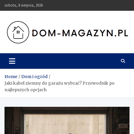
Skip
sobota, 8 sierpnia, 2026
to
content
Dom-Magazyn.pl
Home
Dom i ogród
Jaki kabel ziemny do garażu wybrać? Przewodnik po
najlepszych opcjach