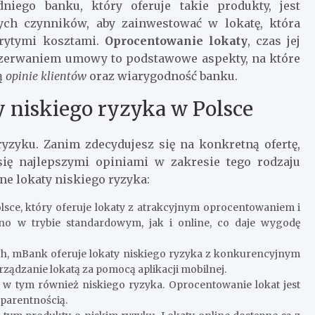
iego banku, który oferuje takie produkty, jest
ych czynników, aby zainwestować w lokatę, która
krytymi kosztami.
Oprocentowanie lokaty
, czas jej
 zerwaniem umowy to podstawowe aspekty, na które
ą
opinie klientów
oraz wiarygodność banku.
y niskiego ryzyka w Polsce
yzyku. Zanim zdecydujesz się na konkretną ofertę,
się najlepszymi opiniami w zakresie tego rodzaju
jne lokaty niskiego ryzyka:
sce, który oferuje lokaty z atrakcyjnym oprocentowaniem i
o w trybie standardowym, jak i online, co daje wygodę
 mBank oferuje lokaty niskiego ryzyka z konkurencyjnym
ądzanie lokatą za pomocą aplikacji mobilnej.
, w tym również niskiego ryzyka. Oprocentowanie lokat jest
sparentnością.