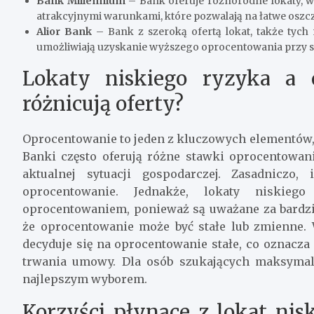
Bank Millennium
– Bank oferuje różnorodne lokaty, w
atrakcyjnymi warunkami, które pozwalają na łatwe oszc
Alior Bank
– Bank z szeroką ofertą lokat, także tych 
umożliwiają uzyskanie wyższego oprocentowania przy 
Lokaty niskiego ryzyka a 
różnicują oferty?
Oprocentowanie to jeden z kluczowych elementów, 
Banki często oferują różne stawki oprocentowani
aktualnej sytuacji gospodarczej. Zasadniczo
oprocentowanie. Jednakże, lokaty niskieg
oprocentowaniem, ponieważ są uważane za bardzie
że oprocentowanie może być stałe lub zmienne.
decyduje się na oprocentowanie stałe, co oznacz
trwania umowy. Dla osób szukających maksymaln
najlepszym wyborem.
Korzyści płynące z lokat nis