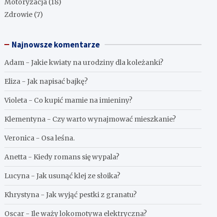
Motoryzacja
(18)
Zdrowie
(7)
Najnowsze komentarze
Adam
-
Jakie kwiaty na urodziny dla koleżanki?
Eliza
-
Jak napisać bajkę?
Violeta
-
Co kupić mamie na imieniny?
Klementyna
-
Czy warto wynajmować mieszkanie?
Veronica
-
Osa leśna.
Anetta
-
Kiedy romans się wypala?
Lucyna
-
Jak usunąć klej ze słoika?
Khrystyna
-
Jak wyjąć pestki z granatu?
Oscar
-
Ile waży lokomotywa elektryczna?