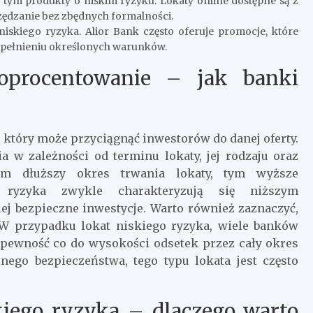
 tym produkty o niskim ryzyku. Lokaty online dostępne są z
zędzanie bez zbędnych formalności.
niskiego ryzyka. Alior Bank często oferuje promocje, które
spełnieniu określonych warunków.
oprocentowanie – jak banki
który może przyciągnąć inwestorów do danej oferty.
a w zależności od terminu lokaty, jej rodzaju oraz
, im dłuższy okres trwania lokaty, tym wyższe
o ryzyka zwykle charakteryzują się niższym
j bezpieczne inwestycje. Warto również zaznaczyć,
 W przypadku lokat niskiego ryzyka, wiele banków
a pewność co do wysokości odsetek przez cały okres
ego bezpieczeństwa, tego typu lokata jest często
kiego ryzyka – dlaczego warto