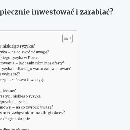
piecznie inwestować i zarabiać?
ty niskiego ryzyka?
zyka – na co zwrócić uwagę?
skiego ryzyka w Polsce
towanie – jak banki różnicują oferty?
o ryzyka – dlaczego warto zainwestować?
to wybierać?
bezpieczeństwo inwestycji
zpieczne?
estycji niskiego ryzyka
ępnych na rynku
inowej – na co zwrócić uwagę?
brym rozwiązaniem na długi okres?
na długim okresie
 w długim okresie