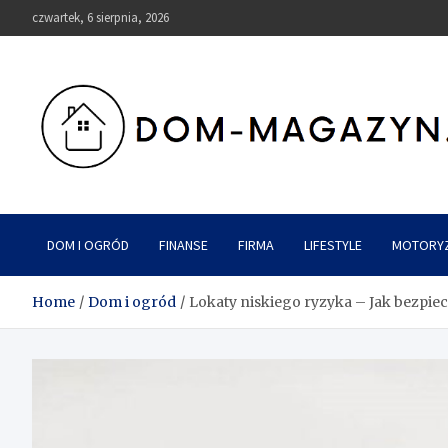
Skip
czwartek, 6 sierpnia, 2026
to
content
Dom-Magazyn.pl
DOM I OGRÓD
FINANSE
FIRMA
LIFESTYLE
MOTORY
Home
Dom i ogród
Lokaty niskiego ryzyka – Jak bezpiec