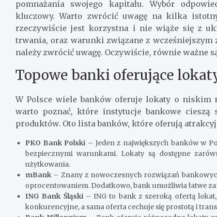
pomnażania swojego kapitału. Wybór odpowiedn
kluczowy. Warto zwrócić uwagę na kilka istotn
rzeczywiście jest korzystna i nie wiąże się z u
trwania, oraz warunki związane z wcześniejszym
należy zwrócić uwagę. Oczywiście, równie ważne s
Topowe banki oferujące lokat
W Polsce wiele banków oferuje lokaty o niskim r
warto poznać, które instytucje bankowe cieszą 
produktów. Oto lista banków, które oferują atrakcy
PKO Bank Polski
– Jeden z największych banków w Pol
bezpiecznymi warunkami. Lokaty są dostępne zarówn
użytkowania.
mBank
– Znany z nowoczesnych rozwiązań bankowych,
oprocentowaniem. Dodatkowo, bank umożliwia łatwe zarz
ING Bank Śląski
– ING to bank z szeroką ofertą lokat
konkurencyjne, a sama oferta cechuje się prostotą i tran