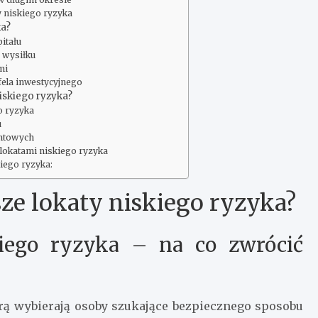
y niskiego ryzyka
ka?
itału
 wysiłku
mi
fela inwestycyjnego
niskiego ryzyka?
go ryzyka
u
entowych
lokatami niskiego ryzyka
iego ryzyka:
sze lokaty niskiego ryzyka?
iego ryzyka – na co zwrócić
órą wybierają osoby szukające bezpiecznego sposobu