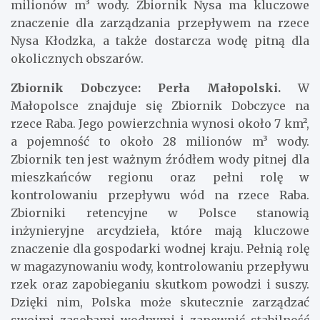
milionów m³ wody. Zbiornik Nysa ma kluczowe
znaczenie dla zarządzania przepływem na rzece
Nysa Kłodzka, a także dostarcza wodę pitną dla
okolicznych obszarów.
Zbiornik Dobczyce: Perła Małopolski.
W
Małopolsce znajduje się Zbiornik Dobczyce na
rzece Raba. Jego powierzchnia wynosi około 7 km²,
a pojemność to około 28 milionów m³ wody.
Zbiornik ten jest ważnym źródłem wody pitnej dla
mieszkańców regionu oraz pełni rolę w
kontrolowaniu przepływu wód na rzece Raba.
Zbiorniki retencyjne w Polsce stanowią
inżynieryjne arcydzieła, które mają kluczowe
znaczenie dla gospodarki wodnej kraju. Pełnią rolę
w magazynowaniu wody, kontrolowaniu przepływu
rzek oraz zapobieganiu skutkom powodzi i suszy.
Dzięki nim, Polska może skutecznie zarządzać
swoimi zasobami wodnymi i zapewnić stabilność