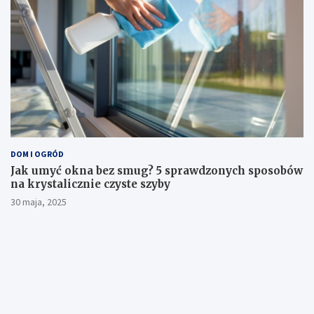
DOM I OGRÓD
Jak umyć okna bez smug? 5 sprawdzonych sposobów
na krystalicznie czyste szyby
30 maja, 2025
Witryna dom-magazyn.pl jest platformą informacyjno-rozrywkową.
Redakcja i wydawca portalu nie ponoszą odpowiedzialności ze
stosowania w praktyce jakichkolwiek informacji zamieszczanych na
stronie.