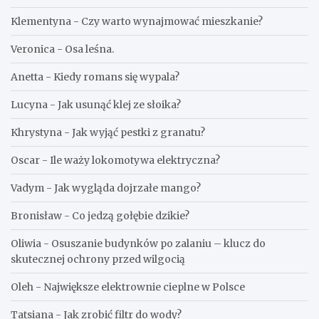
Klementyna
-
Czy warto wynajmować mieszkanie?
Veronica
-
Osa leśna.
Anetta
-
Kiedy romans się wypala?
Lucyna
-
Jak usunąć klej ze słoika?
Khrystyna
-
Jak wyjąć pestki z granatu?
Oscar
-
Ile waży lokomotywa elektryczna?
Vadym
-
Jak wygląda dojrzałe mango?
Bronisław
-
Co jedzą gołębie dzikie?
Oliwia
-
Osuszanie budynków po zalaniu – klucz do
skutecznej ochrony przed wilgocią
Oleh
-
Największe elektrownie cieplne w Polsce
Tatsiana
-
Jak zrobić filtr do wody?