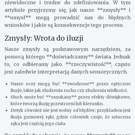
niewidoczne i trudne do zdefiniowania. W tym
artykule przyjrzymy się, jak nasze **zmysły** i
**umysł** mogą prowadzić nas do błędnych
wniosków i jakie są konsekwencje tego procesu.
Zmysły: Wrota do iluzji
Nasze zmysły są podstawowym narzędziem, za
pomocą którego **doświadczamy** świata. Jednak
to, co odbieramy jako **rzeczywistość**, często
jest zaledwie interpretacją danych sensorycznych.
Nasze oczy mogą być **zwodzone** przez optyczne
iluzje, takie jak złudzenia ruchu czy złudzenia wielkości.
Słuch może być **oszukany** przez efekty dźwiękowe,
które tworzą iluzję przestrzeni lub kierunku.
Dotyk również nie jest wolny od błędów; przykładem jest
iluzja gumowej ręki, gdzie człowiek czuje, że sztuczna
ręka jest częścią jego ciała.