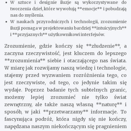
W sztuce i designie iluzje są wykorzystywane do
tworzenia dzieł, które wywołują **emocje** i pobudzają
nas do myślenia.
W naukach przyrodniczych i technologii, zrozumienie
iluzji pomaga w projektowaniu bardziej **intuicyjnych**
i **przyjaznych** użytkownikowi interfejsów.
Zrozumienie, gdzie kończy się **złudzenie**, a
zaczyna rzeczywistość, jest kluczem do lepszego
**zrozumienia** siebie i otaczającego nas świata.
W miarę jak rozwijamy naszą wiedzę i technologie,
stajemy przed wyzwaniem rozróżnienia tego, co
jest rzeczywiste, od tego, co jedynie takim się
wydaje. Poprzez badanie tych subtelnych granic,
możemy lepiej zrozumieć nie tylko świat
zewnętrzny, ale także naszą własną **naturę** i
sposób, w jaki **przetwarzamy** informacje. To
fascynująca podróż, która nigdy się nie kończy,
napędzana naszym niekończącym się pragnieniem