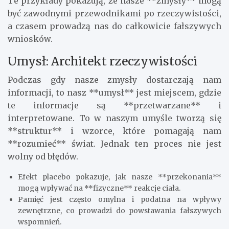
Te przykłady pokazują, że nasze **zmysły** mogą
być zawodnymi przewodnikami po rzeczywistości,
a czasem prowadzą nas do całkowicie fałszywych
wniosków.
Umysł: Architekt rzeczywistości
Podczas gdy nasze zmysły dostarczają nam
informacji, to nasz **umysł** jest miejscem, gdzie
te informacje są **przetwarzane** i
interpretowane. To w naszym umyśle tworzą się
**struktur** i wzorce, które pomagają nam
**rozumieć** świat. Jednak ten proces nie jest
wolny od błędów.
Efekt placebo pokazuje, jak nasze **przekonania**
mogą wpływać na **fizyczne** reakcje ciała.
Pamięć jest często omylna i podatna na wpływy
zewnętrzne, co prowadzi do powstawania fałszywych
wspomnień.