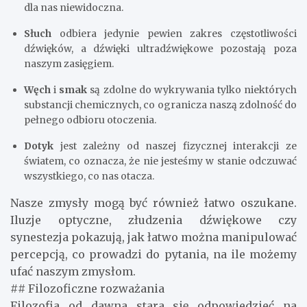
dla nas niewidoczna.
Słuch
odbiera jedynie pewien zakres częstotliwości
dźwięków, a dźwięki ultradźwiękowe pozostają poza
naszym zasięgiem.
Węch
i
smak
są zdolne do wykrywania tylko niektórych
substancji chemicznych, co ogranicza naszą zdolność do
pełnego odbioru otoczenia.
Dotyk
jest zależny od naszej fizycznej interakcji ze
światem, co oznacza, że nie jesteśmy w stanie odczuwać
wszystkiego, co nas otacza.
Nasze zmysły mogą być również łatwo oszukane.
Iluzje optyczne, złudzenia dźwiękowe czy
synestezja pokazują, jak łatwo można manipulować
percepcją, co prowadzi do pytania, na ile możemy
ufać naszym zmysłom.
## Filozoficzne rozważania
Filozofia od dawna stara się odpowiedzieć na