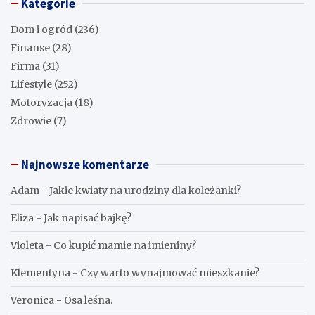
Kategorie
Dom i ogród
(236)
Finanse
(28)
Firma
(31)
Lifestyle
(252)
Motoryzacja
(18)
Zdrowie
(7)
Najnowsze komentarze
Adam
-
Jakie kwiaty na urodziny dla koleżanki?
Eliza
-
Jak napisać bajkę?
Violeta
-
Co kupić mamie na imieniny?
Klementyna
-
Czy warto wynajmować mieszkanie?
Veronica
-
Osa leśna.