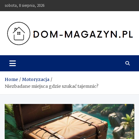
Skip
sobota, 8 sierpnia, 2026
to
content
Dom-Magazyn.pl
Home
Motoryzacja
Niezbadane miejsca gdzie szukać tajemnic?