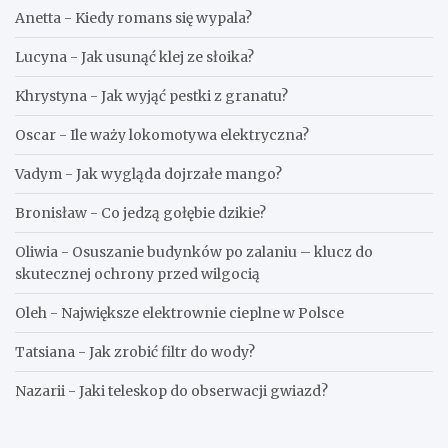
Anetta
-
Kiedy romans się wypala?
Lucyna
-
Jak usunąć klej ze słoika?
Khrystyna
-
Jak wyjąć pestki z granatu?
Oscar
-
Ile waży lokomotywa elektryczna?
Vadym
-
Jak wygląda dojrzałe mango?
Bronisław
-
Co jedzą gołębie dzikie?
Oliwia
-
Osuszanie budynków po zalaniu – klucz do
skutecznej ochrony przed wilgocią
Oleh
-
Największe elektrownie cieplne w Polsce
Tatsiana
-
Jak zrobić filtr do wody?
Nazarii
-
Jaki teleskop do obserwacji gwiazd?