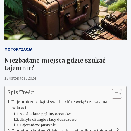
MOTORYZACJA
Niezbadane miejsca gdzie szukać
tajemnic?
13 listopada, 2024
Spis Treści
Tajemnicze zakątki świata, które wciąż czekają na
odkrycie
Niezbadane głębiny oceanów
Ukryte dżungle i lasy deszczowe
Tajemnicze pustynie
Zaginione krainy: Gdzie czekają nieodkryte tajemnice?