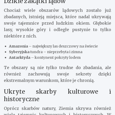
Dzikie zakątki lądów
Chociaż wiele obszarów lądowych zostało już
zbadanych, istnieją miejsca, które nadal ukrywają
swoje tajemnice przed ludzkim okiem. Głębokie
lasy, wysokie góry i odległe pustynie to tylko
niektóre z nich.
Amazonia
– największy las deszczowy na świecie
Syberyjska
tundra – nieprzebyta i zimna
Antarktyda
– kontynent pokryty lodem
Te obszary są nie tylko trudne do zbadania, ale
również zachowują swoje sekrety dzięki
ekstremalnym warunkom, które je chronią.
Ukryte skarby kulturowe i
historyczne
Oprócz skarbów natury, Ziemia skrywa również
wiele tajemnic kulturowych i historycznych. W