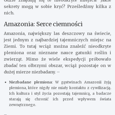
Gdzie znajdują się te nieodkryte miejsca? Jakie
sekrety mogą w sobie kryć? Prześledźmy kilka z
nich.
Amazonia: Serce ciemności
Amazonia, największy las deszczowy na świecie,
jest jednym z najbardziej tajemniczych miejsc na
Ziemi. To tutaj wciąż można znaleźć nieodkryte
plemiona oraz nieznane nauce gatunki roślin i
zwierząt. Mimo że wiele ekspedycji próbowało
zbadać ten olbrzymi obszar, wciąż pozostaje on w
dużej mierze niezbadany. –
Niezbadane plemiona
: W gęstwinach Amazonii żyją
plemiona, które nigdy nie miały kontaktu z cywilizacją.
Ich kultura i styl życia pozostają tajemnicą, a badacze
starają się chronić ich przed wpływem świata
zewnętrznego.
–