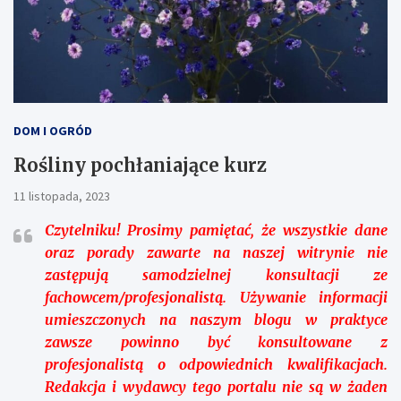
DOM I OGRÓD
Rośliny pochłaniające kurz
11 listopada, 2023
Czytelniku!
Prosimy pamiętać, że wszystkie dane
oraz porady zawarte na naszej witrynie nie
zastępują samodzielnej konsultacji ze
fachowcem/profesjonalistą. Używanie informacji
umieszczonych na naszym blogu w praktyce
zawsze powinno być konsultowane z
profesjonalistą o odpowiednich kwalifikacjach.
Redakcja i wydawcy tego portalu nie są w żaden