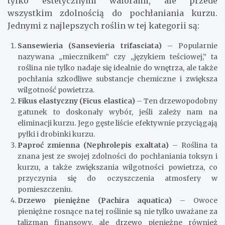
tylko estetycznymi walorami, ale przede
wszystkim zdolnością do pochłaniania kurzu.
Jednymi z najlepszych roślin w tej kategorii są:
Sansewieria (Sansevieria trifasciata)
– Popularnie
nazywana „miecznikem” czy „językiem teściowej,” ta
roślina nie tylko nadaje się idealnie do wnętrza, ale także
pochłania szkodliwe substancje chemiczne i zwiększa
wilgotność powietrza.
Fikus elastyczny (Ficus elastica)
– Ten drzewopodobny
gatunek to doskonały wybór, jeśli zależy nam na
eliminacji kurzu. Jego gęste liście efektywnie przyciągają
pyłki i drobinki kurzu.
Paproć zmienna (Nephrolepis exaltata)
– Roślina ta
znana jest ze swojej zdolności do pochłaniania toksyn i
kurzu, a także zwiększania wilgotności powietrza, co
przyczynia się do oczyszczenia atmosfery w
pomieszczeniu.
Drzewo pieniężne (Pachira aquatica)
– Owoce
pieniężne rosnące na tej roślinie są nie tylko uważane za
talizman finansowy, ale drzewo pieniężne również