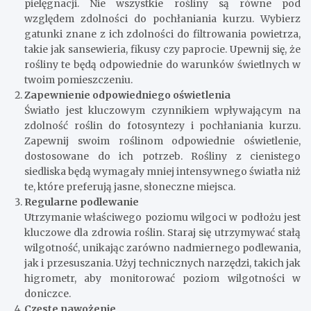
pielęgnacji. Nie wszystkie rośliny są równe pod
względem zdolności do pochłaniania kurzu. Wybierz
gatunki znane z ich zdolności do filtrowania powietrza,
takie jak sansewieria, fikusy czy paprocie. Upewnij się, że
rośliny te będą odpowiednie do warunków świetlnych w
twoim pomieszczeniu.
Zapewnienie odpowiedniego oświetlenia
Światło jest kluczowym czynnikiem wpływającym na
zdolność roślin do fotosyntezy i pochłaniania kurzu.
Zapewnij swoim roślinom odpowiednie oświetlenie,
dostosowane do ich potrzeb. Rośliny z cienistego
siedliska będą wymagały mniej intensywnego światła niż
te, które preferują jasne, słoneczne miejsca.
Regularne podlewanie
Utrzymanie właściwego poziomu wilgoci w podłożu jest
kluczowe dla zdrowia roślin. Staraj się utrzymywać stałą
wilgotność, unikając zarówno nadmiernego podlewania,
jak i przesuszania. Użyj technicznych narzędzi, takich jak
higrometr, aby monitorować poziom wilgotności w
doniczce.
Częste nawożenie