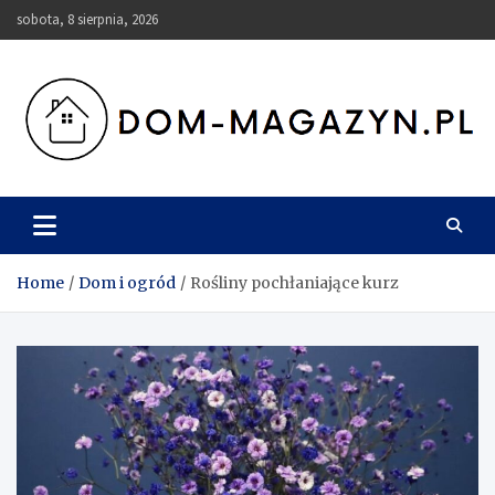
Skip
sobota, 8 sierpnia, 2026
to
content
Dom-Magazyn.pl
Home
Dom i ogród
Rośliny pochłaniające kurz