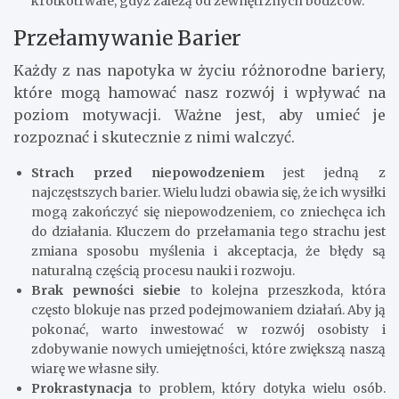
krótkotrwałe, gdyż zależą od zewnętrznych bodźców.
Przełamywanie Barier
Każdy z nas napotyka w życiu różnorodne bariery,
które mogą hamować nasz rozwój i wpływać na
poziom motywacji. Ważne jest, aby umieć je
rozpoznać i skutecznie z nimi walczyć.
Strach przed niepowodzeniem
jest jedną z
najczęstszych barier. Wielu ludzi obawia się, że ich wysiłki
mogą zakończyć się niepowodzeniem, co zniechęca ich
do działania. Kluczem do przełamania tego strachu jest
zmiana sposobu myślenia i akceptacja, że błędy są
naturalną częścią procesu nauki i rozwoju.
Brak pewności siebie
to kolejna przeszkoda, która
często blokuje nas przed podejmowaniem działań. Aby ją
pokonać, warto inwestować w rozwój osobisty i
zdobywanie nowych umiejętności, które zwiększą naszą
wiarę we własne siły.
Prokrastynacja
to problem, który dotyka wielu osób.