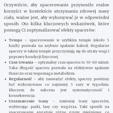
Oczywiście, aby spacerowanie przynosiło realne
korzyści w kontekście utrzymania zdrowej masy
ciała, ważne jest, aby wykonywać je w odpowiedni
sposób. Oto kilka kluczowych wskazówek, które
pomogą Ci zoptymalizować efekty spacerów:
Tempo
– spacerowanie w szybkim tempie (około 5
km/h) pozwala na szybsze spalanie kalorii. Regularne
spacery w takim tempie przyczyniają się do utraty wagi i
poprawy kondycji fizycznej.
Czas trwania
– optymalny czas spaceru to 30-60 minut.
Taka długość spaceru pozwala na efektywne spalanie
tłuszczu oraz wspomaga metabolizm.
Regularność
– aby zauważyć efekty, spacery powinny
być wykonywane co najmniej 5 razy w tygodniu.
Kluczem do sukcesu jest systematyczność i
konsekwencja.
Urozmaicenie trasy
– zmieniaj trasy spacerów,
wybierając parki, lasy czy wzgórza. Taki sposób na
spacerowanie angażuje różne grupy mięśniowe, co