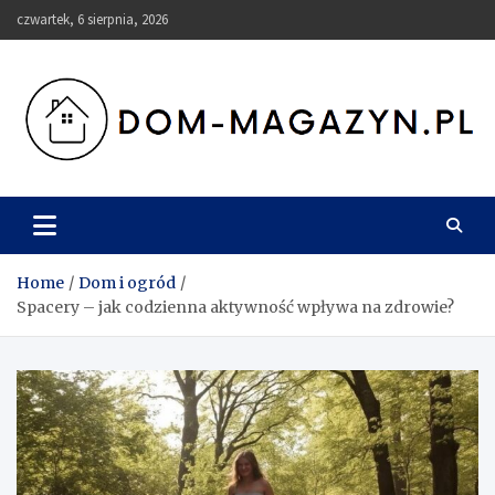
Skip
czwartek, 6 sierpnia, 2026
to
content
Dom-Magazyn.pl
Home
Dom i ogród
Spacery – jak codzienna aktywność wpływa na zdrowie?