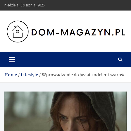
Skip
niedziela, 9 sierpnia, 2026
to
content
Dom-Magazyn.pl
Home
Lifestyle
Wprowadzenie do świata odcieni szarości