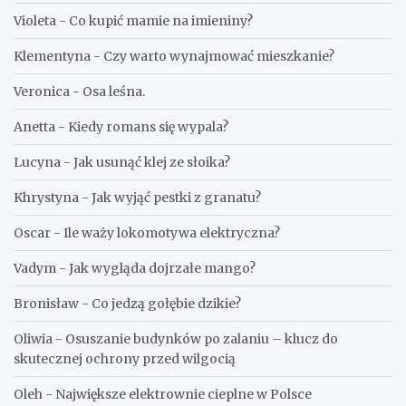
Violeta
-
Co kupić mamie na imieniny?
Klementyna
-
Czy warto wynajmować mieszkanie?
Veronica
-
Osa leśna.
Anetta
-
Kiedy romans się wypala?
Lucyna
-
Jak usunąć klej ze słoika?
Khrystyna
-
Jak wyjąć pestki z granatu?
Oscar
-
Ile waży lokomotywa elektryczna?
Vadym
-
Jak wygląda dojrzałe mango?
Bronisław
-
Co jedzą gołębie dzikie?
Oliwia
-
Osuszanie budynków po zalaniu – klucz do
skutecznej ochrony przed wilgocią
Oleh
-
Największe elektrownie cieplne w Polsce