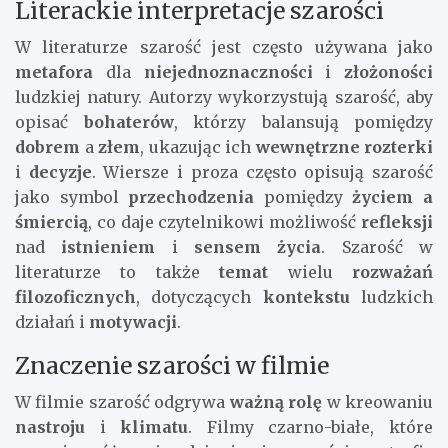
Literackie interpretacje szarości
W literaturze szarość jest często używana jako
metafora
dla
niejednoznaczności
i
złożoności
ludzkiej natury. Autorzy wykorzystują szarość, aby
opisać
bohaterów
, którzy balansują pomiędzy
dobrem
a
złem
, ukazując ich
wewnętrzne rozterki
i
decyzje
. Wiersze i proza często opisują szarość
jako symbol
przechodzenia
pomiędzy
życiem a
śmiercią
, co daje czytelnikowi możliwość
refleksji
nad
istnieniem
i
sensem życia
. Szarość w
literaturze to także
temat
wielu
rozważań
filozoficznych
, dotyczących
kontekstu
ludzkich
działań i
motywacji
.
Znaczenie szarości w filmie
W filmie szarość odgrywa
ważną rolę
w kreowaniu
nastroju
i
klimatu
. Filmy czarno-białe, które