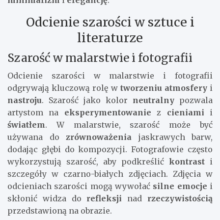
minimalizm
i
elegancję
.
Odcienie szarości w sztuce i
literaturze
Szarość w malarstwie i fotografii
Odcienie szarości w malarstwie i fotografii
odgrywają kluczową rolę w
tworzeniu atmosfery
i
nastroju
. Szarość jako kolor
neutralny
pozwala
artystom na
eksperymentowanie
z
cieniami
i
światłem
. W malarstwie, szarość może być
używana do
zrównoważenia
jaskrawych barw,
dodając głębi do kompozycji. Fotografowie często
wykorzystują szarość, aby podkreślić
kontrast
i
szczegóły w czarno-białych zdjęciach. Zdjęcia w
odcieniach szarości mogą wywołać
silne emocje
i
skłonić widza do
refleksji
nad
rzeczywistością
przedstawioną na obrazie.