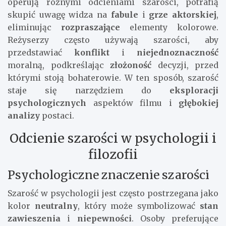
operują różnymi odcieniami szarości, potrafią
skupić uwagę widza na
fabule
i
grze aktorskiej
,
eliminując
rozpraszające
elementy kolorowe.
Reżyserzy często używają szarości, aby
przedstawiać
konflikt
i
niejednoznaczność
moralną, podkreślając
złożoność
decyzji, przed
którymi stoją bohaterowie. W ten sposób, szarość
staje się narzędziem do
eksploracji
psychologicznych
aspektów filmu i
głębokiej
analizy
postaci.
Odcienie szarości w psychologii i
filozofii
Psychologiczne znaczenie szarości
Szarość w psychologii jest często postrzegana jako
kolor
neutralny
, który może symbolizować
stan
zawieszenia
i
niepewności
. Osoby preferujące