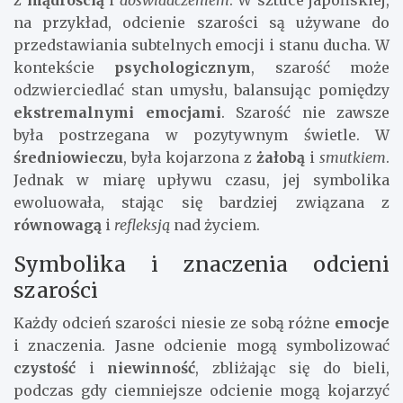
z
mądrością
i
doświadczeniem
. W sztuce japońskiej,
na przykład, odcienie szarości są używane do
przedstawiania subtelnych emocji i stanu ducha. W
kontekście
psychologicznym
, szarość może
odzwierciedlać stan umysłu, balansując pomiędzy
ekstremalnymi emocjami
. Szarość nie zawsze
była postrzegana w pozytywnym świetle. W
średniowieczu
, była kojarzona z
żałobą
i
smutkiem
.
Jednak w miarę upływu czasu, jej symbolika
ewoluowała, stając się bardziej związana z
równowagą
i
refleksją
nad życiem.
Symbolika i znaczenia odcieni
szarości
Każdy odcień szarości niesie ze sobą różne
emocje
i znaczenia. Jasne odcienie mogą symbolizować
czystość
i
niewinność
, zbliżając się do bieli,
podczas gdy ciemniejsze odcienie mogą kojarzyć