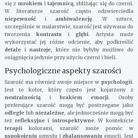
się z
mrokiem
i
tajemnicą
, zbliżając się do czerni.
W literaturze szarość często odzwierciedla
niepewność
i
ambiwalencję
. W sztuce,
szczególnie w malarstwie, szarość jest używana do
tworzenia
kontrastu
i
głębi
. Artysta może
wykorzystać jej różne odcienie, aby podkreślić
detale
i
nastroje
, które nie byłyby możliwe do
osiągnięcia jedynie przy użyciu czerni i bieli.
Psychologiczne aspekty szarości
Szarość ma również swoje miejsce w
psychologii
.
Jest to kolor, który często jest kojarzony z
neutralnością
i
brakiem emocji
. Osoby
preferujące szarość mogą być postrzegane jako
odległe
lub
niezależne
, ale jednocześnie mogą być
też
refleksyjne
i
introspektywne
. W kontekście
terapii
kolorami, szarość może pomóc w
uspokojeniu
umysłu i
zbalansowaniu
emocji. Jest