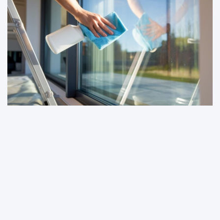
DOM I OGRÓD
Jak umyć okna bez smug? 5 sprawdzonych sposobów
na krystalicznie czyste szyby
30 maja, 2025
Witryna dom-magazyn.pl jest platformą informacyjno-rozrywkową.
Redakcja i wydawca portalu nie ponoszą odpowiedzialności ze