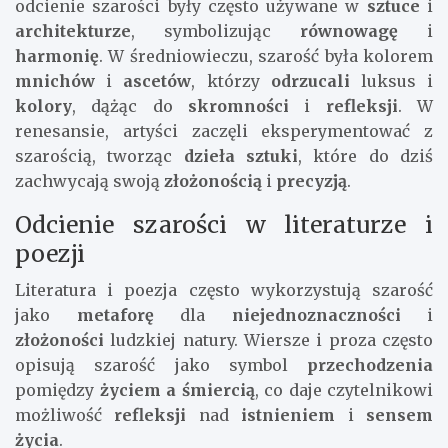
odcienie szarości były często używane w
sztuce
i
architekturze
, symbolizując
równowagę
i
harmonię
. W średniowieczu, szarość była kolorem
mnichów
i
ascetów
, którzy
odrzucali
luksus i
kolory
, dążąc do
skromności
i
refleksji
. W
renesansie, artyści zaczęli eksperymentować z
szarością, tworząc
dzieła sztuki
, które do dziś
zachwycają swoją
złożonością
i
precyzją
.
Odcienie szarości w literaturze i
poezji
Literatura i poezja często wykorzystują szarość
jako
metaforę
dla
niejednoznaczności
i
złożoności
ludzkiej natury. Wiersze i proza często
opisują szarość jako symbol
przechodzenia
pomiędzy
życiem a śmiercią
, co daje czytelnikowi
możliwość
refleksji
nad
istnieniem
i
sensem
życia
.