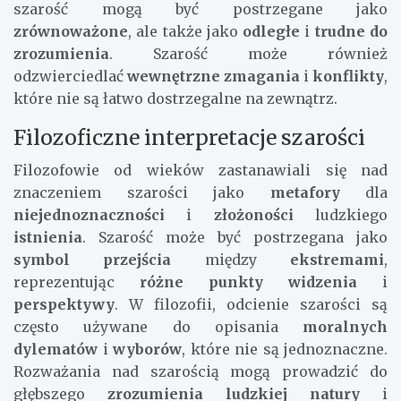
szarość mogą być postrzegane jako
zrównoważone
, ale także jako
odległe
i
trudne do
zrozumienia
. Szarość może również
odzwierciedlać
wewnętrzne zmagania
i
konflikty
,
które nie są łatwo dostrzegalne na zewnątrz.
Filozoficzne interpretacje szarości
Filozofowie od wieków zastanawiali się nad
znaczeniem szarości jako
metafory
dla
niejednoznaczności
i
złożoności
ludzkiego
istnienia
. Szarość może być postrzegana jako
symbol
przejścia
między
ekstremami
,
reprezentując
różne punkty widzenia
i
perspektywy
. W filozofii, odcienie szarości są
często używane do opisania
moralnych
dylematów
i
wyborów
, które nie są jednoznaczne.
Rozważania nad szarością mogą prowadzić do
głębszego
zrozumienia
ludzkiej natury
i