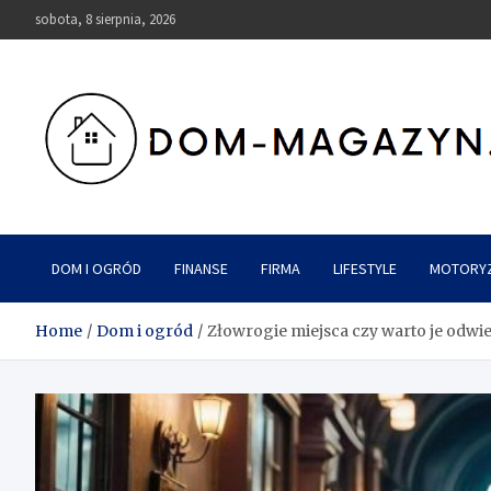
Skip
sobota, 8 sierpnia, 2026
to
content
Dom-Magazyn.pl
DOM I OGRÓD
FINANSE
FIRMA
LIFESTYLE
MOTORY
Home
Dom i ogród
Złowrogie miejsca czy warto je odwi