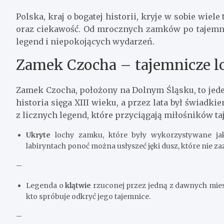
Polska, kraj o bogatej historii, kryje w sobie wiel
oraz ciekawość. Od mrocznych zamków po tajemnicz
legend i niepokojących wydarzeń.
Zamek Czocha – tajemnicze l
Zamek Czocha, położony na Dolnym Śląsku, to jede
historia sięga XIII wieku, a przez lata był świad
z licznych legend, które przyciągają miłośników ta
Ukryte
lochy zamku, które były wykorzystywane jak
labiryntach ponoć można usłyszeć jęki dusz, które nie za
–
Legenda o
klątwie
rzuconej przez jedną z dawnych mies
kto spróbuje odkryć jego tajemnice.
–