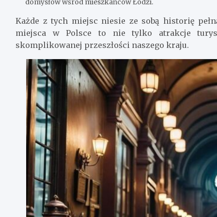
domysłów wśród mieszkańców Łodzi.
Każde z tych miejsc niesie ze sobą historię peł
miejsca w Polsce to nie tylko atrakcje turys
skomplikowanej przeszłości naszego kraju.