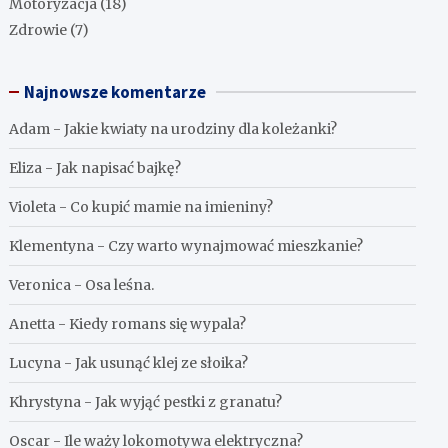
Motoryzacja
(18)
Zdrowie
(7)
Najnowsze komentarze
Adam
-
Jakie kwiaty na urodziny dla koleżanki?
Eliza
-
Jak napisać bajkę?
Violeta
-
Co kupić mamie na imieniny?
Klementyna
-
Czy warto wynajmować mieszkanie?
Veronica
-
Osa leśna.
Anetta
-
Kiedy romans się wypala?
Lucyna
-
Jak usunąć klej ze słoika?
Khrystyna
-
Jak wyjąć pestki z granatu?
Oscar
-
Ile waży lokomotywa elektryczna?