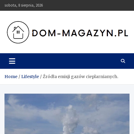
Skip
sobota, 8 sierpnia, 2026
to
content
Dom-Magazyn.pl
Home
Lifestyle
Źródła emisji gazów cieplarnianych.