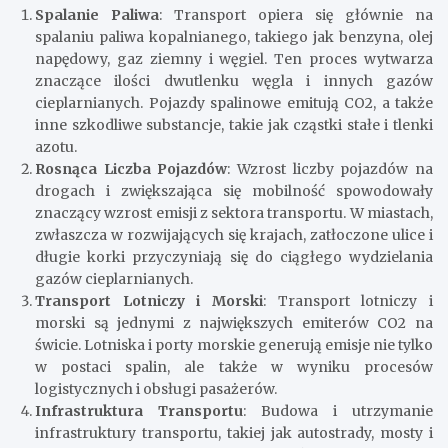
Spalanie Paliwa
: Transport opiera się głównie na
spalaniu paliwa kopalnianego, takiego jak benzyna, olej
napędowy, gaz ziemny i węgiel. Ten proces wytwarza
znaczące ilości dwutlenku węgla i innych gazów
cieplarnianych. Pojazdy spalinowe emitują CO2, a także
inne szkodliwe substancje, takie jak cząstki stałe i tlenki
azotu.
Rosnąca Liczba Pojazdów
: Wzrost liczby pojazdów na
drogach i zwiększająca się mobilność spowodowały
znaczący wzrost emisji z sektora transportu. W miastach,
zwłaszcza w rozwijających się krajach, zatłoczone ulice i
długie korki przyczyniają się do ciągłego wydzielania
gazów cieplarnianych.
Transport Lotniczy i Morski
: Transport lotniczy i
morski są jednymi z największych emiterów CO2 na
świcie. Lotniska i porty morskie generują emisje nie tylko
w postaci spalin, ale także w wyniku procesów
logistycznych i obsługi pasażerów.
Infrastruktura Transportu
: Budowa i utrzymanie
infrastruktury transportu, takiej jak autostrady, mosty i