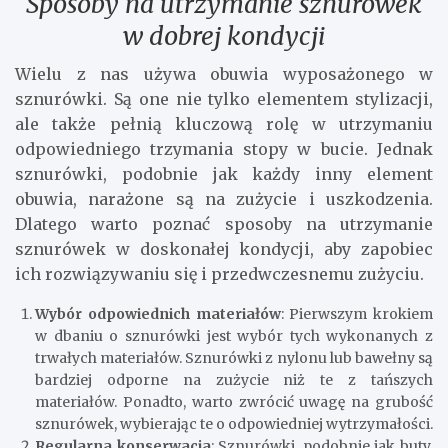
Sposoby na utrzymanie sznurówek
w dobrej kondycji
Wielu z nas używa obuwia wyposażonego w
sznurówki. Są one nie tylko elementem stylizacji,
ale także pełnią kluczową rolę w utrzymaniu
odpowiedniego trzymania stopy w bucie. Jednak
sznurówki, podobnie jak każdy inny element
obuwia, narażone są na zużycie i uszkodzenia.
Dlatego warto poznać sposoby na utrzymanie
sznurówek w doskonałej kondycji, aby zapobiec
ich rozwiązywaniu się i przedwczesnemu zużyciu.
Wybór odpowiednich materiałów
: Pierwszym krokiem
w dbaniu o sznurówki jest wybór tych wykonanych z
trwałych materiałów. Sznurówki z nylonu lub bawełny są
bardziej odporne na zużycie niż te z tańszych
materiałów. Ponadto, warto zwrócić uwagę na grubość
sznurówek, wybierając te o odpowiedniej wytrzymałości.
Regularna konserwacja
: Sznurówki, podobnie jak buty,