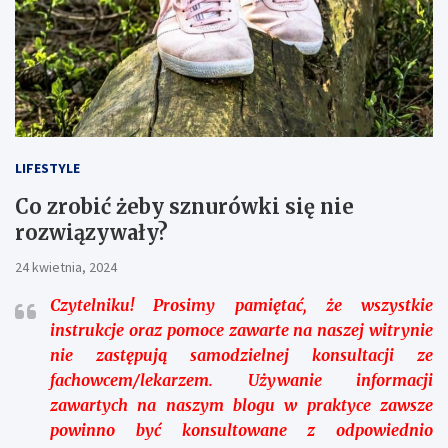
LIFESTYLE
Co zrobić żeby sznurówki się nie
rozwiązywały?
24 kwietnia, 2024
Czytelniku!
Prosimy pamiętać, że wszystkie
instrukcje oraz pomoce zawarte na naszej witrynie
nie zastępują samodzielnej konsultacji ze
fachowcem/lekarzem. Używanie informacji
zawartych na naszym blogu w praktyce zawsze
powinno być konsultowane z odpowiednio