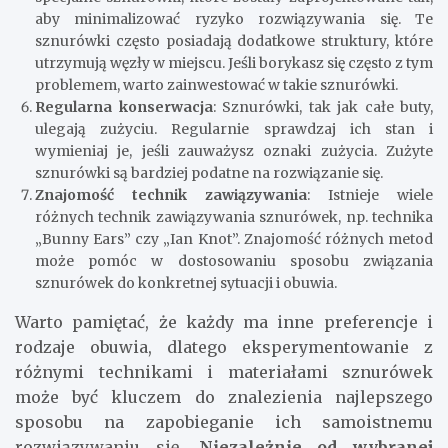
aby minimalizować ryzyko rozwiązywania się. Te
sznurówki często posiadają dodatkowe struktury, które
utrzymują węzły w miejscu. Jeśli borykasz się często z tym
problemem, warto zainwestować w takie sznurówki.
Regularna konserwacja
: Sznurówki, tak jak całe buty,
ulegają zużyciu. Regularnie sprawdzaj ich stan i
wymieniaj je, jeśli zauważysz oznaki zużycia. Zużyte
sznurówki są bardziej podatne na rozwiązanie się.
Znajomość technik zawiązywania
: Istnieje wiele
różnych technik zawiązywania sznurówek, np. technika
„Bunny Ears” czy „Ian Knot”. Znajomość różnych metod
może pomóc w dostosowaniu sposobu związania
sznurówek do konkretnej sytuacji i obuwia.
Warto pamiętać, że każdy ma inne preferencje i
rodzaje obuwia, dlatego eksperymentowanie z
różnymi technikami i materiałami sznurówek
może być kluczem do znalezienia najlepszego
sposobu na zapobieganie ich samoistnemu
rozwiązywaniu się.
Niezależnie od wybranej