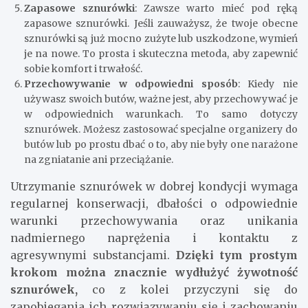
Zapasowe sznurówki
: Zawsze warto mieć pod ręką
zapasowe sznurówki. Jeśli zauważysz, że twoje obecne
sznurówki są już mocno zużyte lub uszkodzone, wymień
je na nowe. To prosta i skuteczna metoda, aby zapewnić
sobie komfort i trwałość.
Przechowywanie w odpowiedni sposób
: Kiedy nie
używasz swoich butów, ważne jest, aby przechowywać je
w odpowiednich warunkach. To samo dotyczy
sznurówek. Możesz zastosować specjalne organizery do
butów lub po prostu dbać o to, aby nie były one narażone
na zgniatanie ani przeciążanie.
Utrzymanie sznurówek w dobrej kondycji wymaga
regularnej konserwacji, dbałości o odpowiednie
warunki przechowywania oraz unikania
nadmiernego naprężenia i kontaktu z
agresywnymi substancjami.
Dzięki tym prostym
krokom można znacznie wydłużyć żywotność
sznurówek,
co z kolei przyczyni się do
zapobiegania ich rozwiązywaniu się i zachowaniu