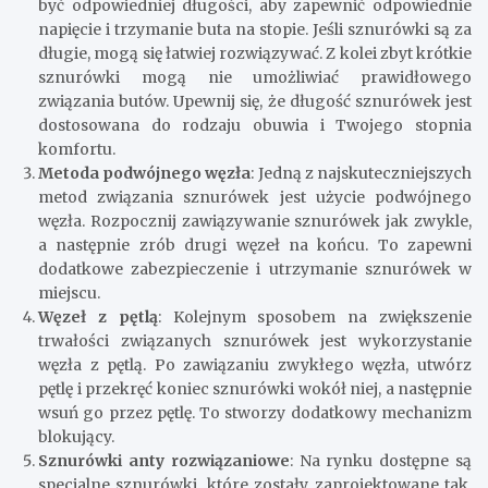
być odpowiedniej długości, aby zapewnić odpowiednie
napięcie i trzymanie buta na stopie. Jeśli sznurówki są za
długie, mogą się łatwiej rozwiązywać. Z kolei zbyt krótkie
sznurówki mogą nie umożliwiać prawidłowego
związania butów. Upewnij się, że długość sznurówek jest
dostosowana do rodzaju obuwia i Twojego stopnia
komfortu.
Metoda podwójnego węzła
: Jedną z najskuteczniejszych
metod związania sznurówek jest użycie podwójnego
węzła. Rozpocznij zawiązywanie sznurówek jak zwykle,
a następnie zrób drugi węzeł na końcu. To zapewni
dodatkowe zabezpieczenie i utrzymanie sznurówek w
miejscu.
Węzeł z pętlą
: Kolejnym sposobem na zwiększenie
trwałości związanych sznurówek jest wykorzystanie
węzła z pętlą. Po zawiązaniu zwykłego węzła, utwórz
pętlę i przekręć koniec sznurówki wokół niej, a następnie
wsuń go przez pętlę. To stworzy dodatkowy mechanizm
blokujący.
Sznurówki anty rozwiązaniowe
: Na rynku dostępne są
specjalne sznurówki, które zostały zaprojektowane tak,