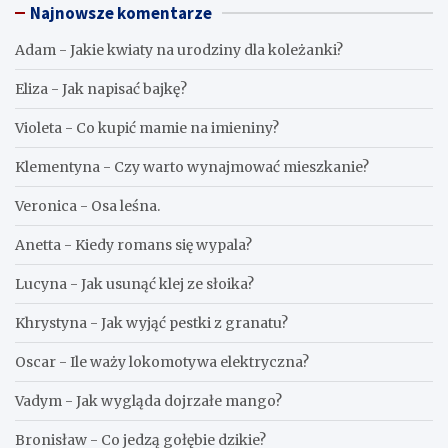
Najnowsze komentarze
Adam
-
Jakie kwiaty na urodziny dla koleżanki?
Eliza
-
Jak napisać bajkę?
Violeta
-
Co kupić mamie na imieniny?
Klementyna
-
Czy warto wynajmować mieszkanie?
Veronica
-
Osa leśna.
Anetta
-
Kiedy romans się wypala?
Lucyna
-
Jak usunąć klej ze słoika?
Khrystyna
-
Jak wyjąć pestki z granatu?
Oscar
-
Ile waży lokomotywa elektryczna?
Vadym
-
Jak wygląda dojrzałe mango?
Bronisław
-
Co jedzą gołębie dzikie?