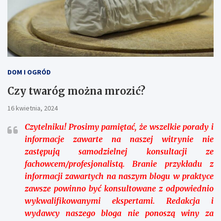
DOM I OGRÓD
Czy twaróg można mrozić?
16 kwietnia, 2024
Czytelniku!
Prosimy pamiętać, że wszelkie porady i
informacje zawarte na naszej witrynie nie
zastępują samodzielnej konsultacji ze
fachowcem/profesjonalistą. Branie przykładu z
informacji zawartych na naszym blogu w praktyce
zawsze powinno być konsultowane z odpowiednio
wykwalifikowanymi ekspertami. Redakcja i
wydawcy naszego bloga nie ponoszą winy za