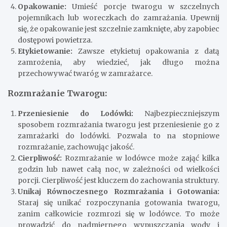
Opakowanie:
Umieść porcje twarogu w szczelnych
pojemnikach lub woreczkach do zamrażania. Upewnij
się, że opakowanie jest szczelnie zamknięte, aby zapobiec
dostępowi powietrza.
Etykietowanie:
Zawsze etykietuj opakowania z datą
zamrożenia, aby wiedzieć, jak długo można
przechowywać twaróg w zamrażarce.
Rozmrażanie Twarogu:
Przeniesienie do Lodówki:
Najbezpieczniejszym
sposobem rozmrażania twarogu jest przeniesienie go z
zamrażarki do lodówki. Pozwala to na stopniowe
rozmrażanie, zachowując jakość.
Cierpliwość:
Rozmrażanie w lodówce może zająć kilka
godzin lub nawet całą noc, w zależności od wielkości
porcji. Cierpliwość jest kluczem do zachowania struktury.
Unikaj Równoczesnego Rozmrażania i Gotowania:
Staraj się unikać rozpoczynania gotowania twarogu,
zanim całkowicie rozmrozi się w lodówce. To może
prowadzić do nadmiernego wypuszczania wody i