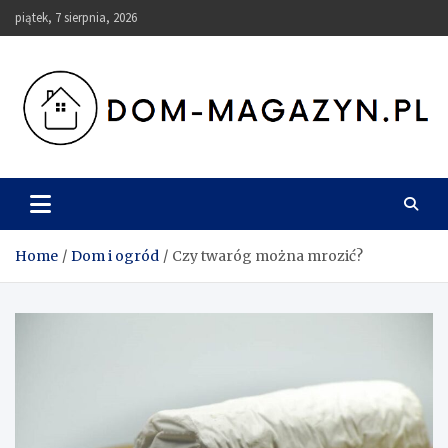
Skip
piątek, 7 sierpnia, 2026
to
content
Dom-Magazyn.pl
Home
Dom i ogród
Czy twaróg można mrozić?