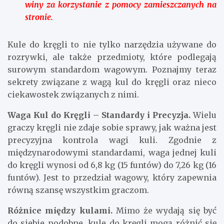
winy za korzystanie z pomocy zamieszczanych na
stronie.
Kule do kręgli to nie tylko narzędzia używane do
rozrywki, ale także przedmioty, które podlegają
surowym standardom wagowym. Poznajmy teraz
sekrety związane z wagą kul do kręgli oraz nieco
ciekawostek związanych z nimi.
Waga Kul do Kręgli – Standardy i Precyzja.
Wielu
graczy kręgli nie zdaje sobie sprawy, jak ważna jest
precyzyjna kontrola wagi kuli. Zgodnie z
międzynarodowymi standardami, waga jednej kuli
do kręgli wynosi od 6,8 kg (15 funtów) do 7,26 kg (16
funtów). Jest to przedział wagowy, który zapewnia
równą szansę wszystkim graczom.
Różnice między kulami.
Mimo że wydają się być
do siebie podobne, kule do kręgli mogą różnić się