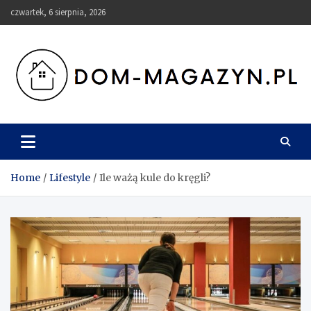
Skip
czwartek, 6 sierpnia, 2026
to
content
Dom-Magazyn.pl
Home
Lifestyle
Ile ważą kule do kręgli?