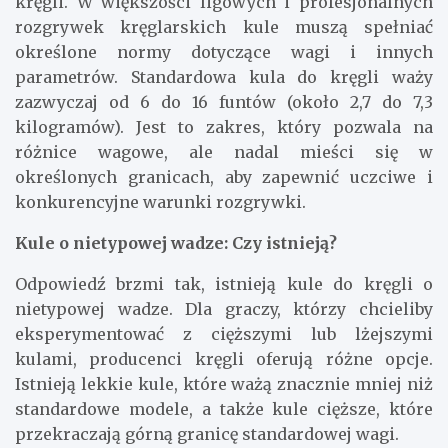
kręgli. W większości ligowych i profesjonalnych
rozgrywek kręglarskich kule muszą spełniać
określone normy dotyczące wagi i innych
parametrów. Standardowa kula do kręgli waży
zazwyczaj od 6 do 16 funtów (około 2,7 do 7,3
kilogramów). Jest to zakres, który pozwala na
różnice wagowe, ale nadal mieści się w
określonych granicach, aby zapewnić uczciwe i
konkurencyjne warunki rozgrywki.
Kule o nietypowej wadze: Czy istnieją?
Odpowiedź brzmi tak, istnieją kule do kręgli o
nietypowej wadze. Dla graczy, którzy chcieliby
eksperymentować z cięższymi lub lżejszymi
kulami, producenci kręgli oferują różne opcje.
Istnieją lekkie kule, które ważą znacznie mniej niż
standardowe modele, a także kule cięższe, które
przekraczają górną granicę standardowej wagi.