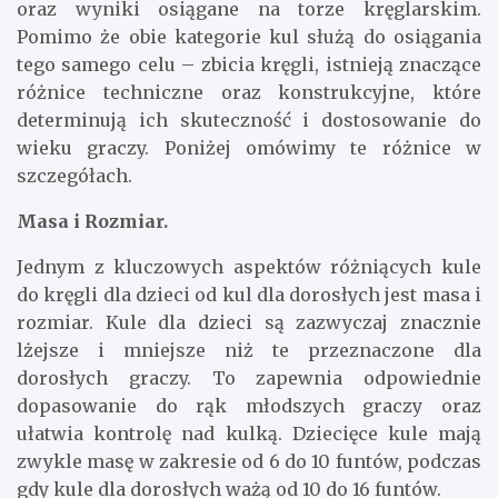
oraz wyniki osiągane na torze kręglarskim.
Pomimo że obie kategorie kul służą do osiągania
tego samego celu – zbicia kręgli, istnieją znaczące
różnice techniczne oraz konstrukcyjne, które
determinują ich skuteczność i dostosowanie do
wieku graczy. Poniżej omówimy te różnice w
szczegółach.
Masa i Rozmiar.
Jednym z kluczowych aspektów różniących kule
do kręgli dla dzieci od kul dla dorosłych jest masa i
rozmiar. Kule dla dzieci są zazwyczaj znacznie
lżejsze i mniejsze niż te przeznaczone dla
dorosłych graczy. To zapewnia odpowiednie
dopasowanie do rąk młodszych graczy oraz
ułatwia kontrolę nad kulką. Dziecięce kule mają
zwykle masę w zakresie od 6 do 10 funtów, podczas
gdy kule dla dorosłych ważą od 10 do 16 funtów.