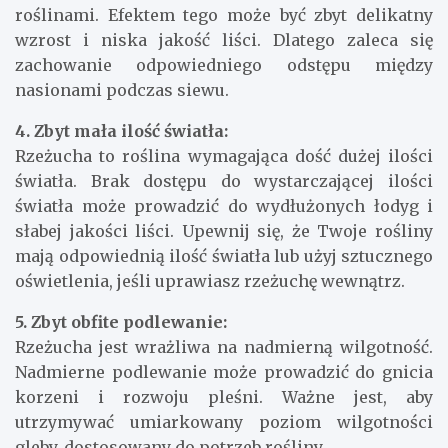
Siew rzeżuchy zbyt gęsto może prowadzić do
konkurencji o światło i składniki odżywcze między
roślinami. Efektem tego może być zbyt delikatny
wzrost i niska jakość liści. Dlatego zaleca się
zachowanie odpowiedniego odstępu między
nasionami podczas siewu.
4. Zbyt mała ilość światła:
Rzeżucha to roślina wymagająca dość dużej ilości
światła. Brak dostępu do wystarczającej ilości
światła może prowadzić do wydłużonych łodyg i
słabej jakości liści. Upewnij się, że Twoje rośliny
mają odpowiednią ilość światła lub użyj sztucznego
oświetlenia, jeśli uprawiasz rzeżuchę wewnątrz.
5. Zbyt obfite podlewanie:
Rzeżucha jest wrażliwa na nadmierną wilgotność.
Nadmierne podlewanie może prowadzić do gnicia
korzeni i rozwoju pleśni. Ważne jest, aby