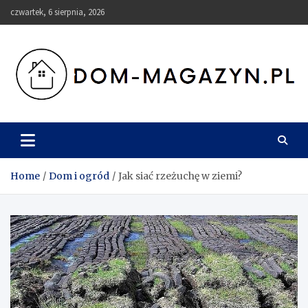
Skip
czwartek, 6 sierpnia, 2026
to
content
Dom-Magazyn.pl
Home
Dom i ogród
Jak siać rzeżuchę w ziemi?