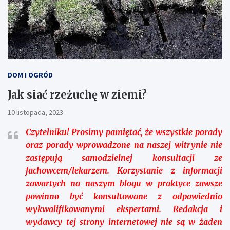
DOM I OGRÓD
Jak siać rzeżuchę w ziemi?
10 listopada, 2023
Czytelniku!
Prosimy pamiętać, że wszystkie porady
oraz porady wprowadzone na naszej witrynie nie
zastępują samodzielnej konsultacji ze
fachowcem/lekarzem. Korzystanie z informacji
zawartych na naszym blogu w praktyce zawsze
powinno być konsultowane z odpowiednio
wykwalifikowanymi ekspertami. Redakcja i
wydawcy tej strony internetowej nie są w żaden