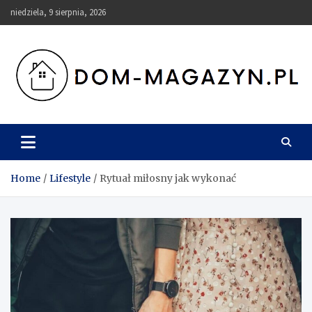
Skip
niedziela, 9 sierpnia, 2026
to
content
Dom-Magazyn.pl
Home
Lifestyle
Rytuał miłosny jak wykonać