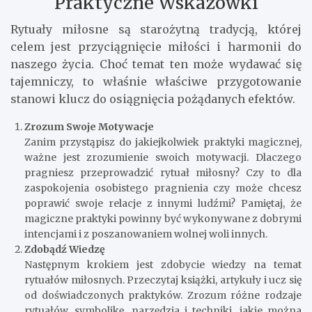
Praktyczne Wskazówki
Rytuały miłosne są starożytną tradycją, której
celem jest przyciągnięcie miłości i harmonii do
naszego życia. Choć temat ten może wydawać się
tajemniczy, to właśnie właściwe przygotowanie
stanowi klucz do osiągnięcia pożądanych efektów.
Zrozum Swoje Motywacje
Zanim przystąpisz do jakiejkolwiek praktyki magicznej,
ważne jest zrozumienie swoich motywacji. Dlaczego
pragniesz przeprowadzić rytuał miłosny? Czy to dla
zaspokojenia osobistego pragnienia czy może chcesz
poprawić swoje relacje z innymi ludźmi? Pamiętaj, że
magiczne praktyki powinny być wykonywane z dobrymi
intencjami i z poszanowaniem wolnej woli innych.
Zdobądź Wiedzę
Następnym krokiem jest zdobycie wiedzy na temat
rytuałów miłosnych. Przeczytaj książki, artykuły i ucz się
od doświadczonych praktyków. Zrozum różne rodzaje
rytuałów, symbolikę, narzędzia i techniki, jakie można