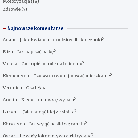
Motoryzacja
(18)
Zdrowie
(7)
Najnowsze komentarze
Adam
-
Jakie kwiaty na urodziny dla koleżanki?
Eliza
-
Jak napisać bajkę?
Violeta
-
Co kupić mamie na imieniny?
Klementyna
-
Czy warto wynajmować mieszkanie?
Veronica
-
Osa leśna.
Anetta
-
Kiedy romans się wypala?
Lucyna
-
Jak usunąć klej ze słoika?
Khrystyna
-
Jak wyjąć pestki z granatu?
Oscar
-
Ile waży lokomotywa elektryczna?