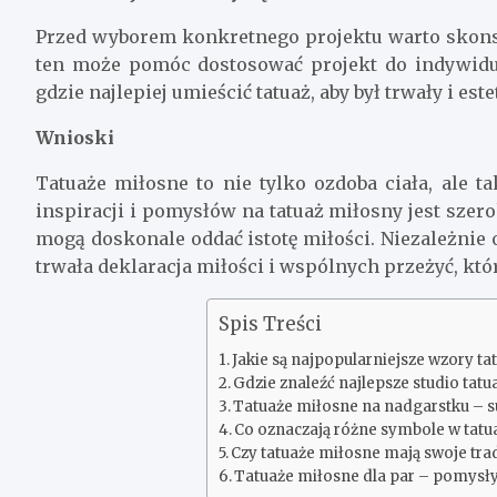
Przed wyborem konkretnego projektu warto skonsul
ten może pomóc dostosować projekt do indywidual
gdzie najlepiej umieścić tatuaż, aby był trwały i este
Wnioski
Tatuaże miłosne to nie tylko ozdoba ciała, ale 
inspiracji i pomysłów na tatuaż miłosny jest szer
mogą doskonale oddać istotę miłości. Niezależnie o
trwała deklaracja miłości i wspólnych przeżyć, któr
Spis Treści
Jakie są najpopularniejsze wzory t
Gdzie znaleźć najlepsze studio ta
Tatuaże miłosne na nadgarstku – s
Co oznaczają różne symbole w tatu
Czy tatuaże miłosne mają swoje tra
Tatuaże miłosne dla par – pomysł