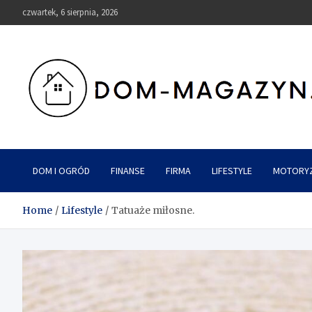
Skip
czwartek, 6 sierpnia, 2026
to
content
Dom-Magazyn.pl
DOM I OGRÓD
FINANSE
FIRMA
LIFESTYLE
MOTORY
Home
Lifestyle
Tatuaże miłosne.