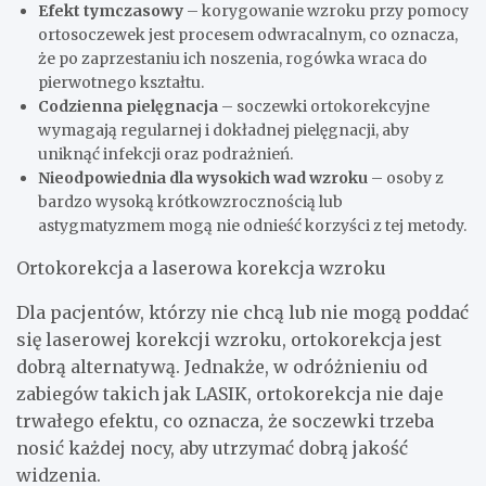
Efekt tymczasowy
– korygowanie wzroku przy pomocy
ortosoczewek jest procesem odwracalnym, co oznacza,
że po zaprzestaniu ich noszenia, rogówka wraca do
pierwotnego kształtu.
Codzienna pielęgnacja
– soczewki ortokorekcyjne
wymagają regularnej i dokładnej pielęgnacji, aby
uniknąć infekcji oraz podrażnień.
Nieodpowiednia dla wysokich wad wzroku
– osoby z
bardzo wysoką krótkowzrocznością lub
astygmatyzmem mogą nie odnieść korzyści z tej metody.
Ortokorekcja a laserowa korekcja wzroku
Dla pacjentów, którzy nie chcą lub nie mogą poddać
się laserowej korekcji wzroku, ortokorekcja jest
dobrą alternatywą. Jednakże, w odróżnieniu od
zabiegów takich jak LASIK, ortokorekcja nie daje
trwałego efektu, co oznacza, że soczewki trzeba
nosić każdej nocy, aby utrzymać dobrą jakość
widzenia.