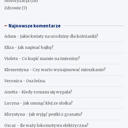
Motoryzacja
(18)
Zdrowie
(7)
Najnowsze komentarze
Adam
-
Jakie kwiaty na urodziny dla koleżanki?
Eliza
-
Jak napisać bajkę?
Violeta
-
Co kupić mamie na imieniny?
Klementyna
-
Czy warto wynajmować mieszkanie?
Veronica
-
Osa leśna.
Anetta
-
Kiedy romans się wypala?
Lucyna
-
Jak usunąć klej ze słoika?
Khrystyna
-
Jak wyjąć pestki z granatu?
Oscar
-
Ile waży lokomotywa elektryczna?