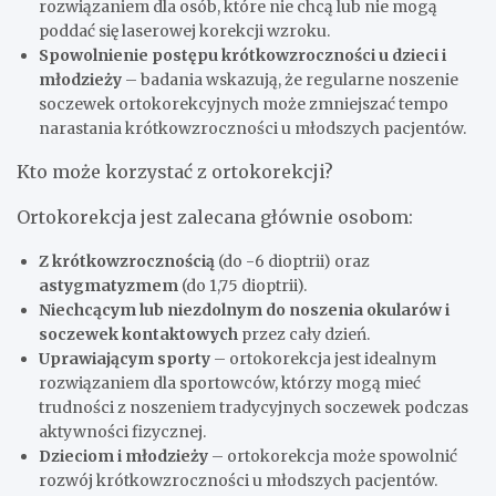
rozwiązaniem dla osób, które nie chcą lub nie mogą
poddać się laserowej korekcji wzroku.
Spowolnienie postępu krótkowzroczności u dzieci i
młodzieży
– badania wskazują, że regularne noszenie
soczewek ortokorekcyjnych może zmniejszać tempo
narastania krótkowzroczności u młodszych pacjentów.
Kto może korzystać z ortokorekcji?
Ortokorekcja jest zalecana głównie osobom:
Z krótkowzrocznością
(do -6 dioptrii) oraz
astygmatyzmem
(do 1,75 dioptrii).
Niechcącym lub niezdolnym do noszenia okularów i
soczewek kontaktowych
przez cały dzień.
Uprawiającym sporty
– ortokorekcja jest idealnym
rozwiązaniem dla sportowców, którzy mogą mieć
trudności z noszeniem tradycyjnych soczewek podczas
aktywności fizycznej.
Dzieciom i młodzieży
– ortokorekcja może spowolnić
rozwój krótkowzroczności u młodszych pacjentów.