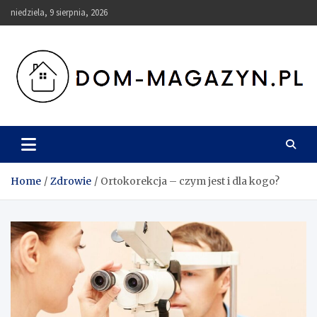
Skip
niedziela, 9 sierpnia, 2026
to
content
Dom-Magazyn.pl
Home
Zdrowie
Ortokorekcja – czym jest i dla kogo?