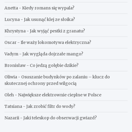
Anetta
-
Kiedy romans się wypala?
Lucyna
-
Jak usunąć klej ze słoika?
Khrystyna
-
Jak wyjąć pestki z granatu?
Oscar
-
Ile waży lokomotywa elektryczna?
Vadym
-
Jak wygląda dojrzałe mango?
Bronisław
-
Co jedzą gołębie dzikie?
Oliwia
-
Osuszanie budynków po zalaniu – klucz do
skutecznej ochrony przed wilgocią
Oleh
-
Największe elektrownie cieplne w Polsce
Tatsiana
-
Jak zrobić filtr do wody?
Nazarii
-
Jaki teleskop do obserwacji gwiazd?