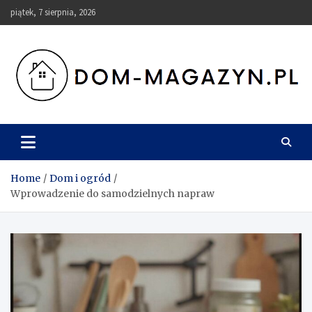
Skip
piątek, 7 sierpnia, 2026
to
content
Dom-Magazyn.pl
Home
Dom i ogród
Wprowadzenie do samodzielnych napraw